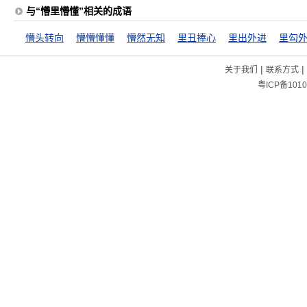
与“懵里懵懂”相关的成语
懵头转向
懵懵懂懂
懵然无知
里丑捧心
里出外进
里勾
|
|
关于我们
联系方式
粤ICP备1010