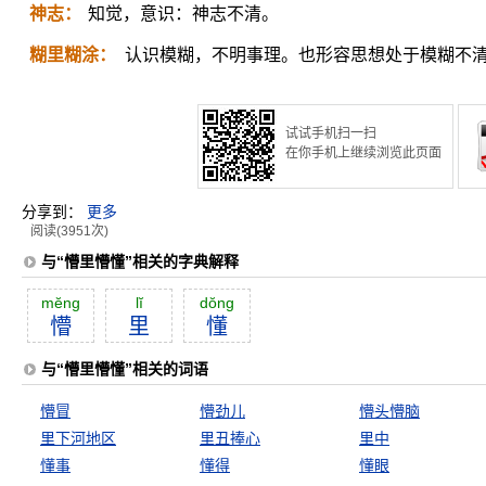
神志：
知觉，意识：神志不清。
糊里糊涂：
认识模糊，不明事理。也形容思想处于模糊不
试试手机扫一扫
在你手机上继续浏览此页面
分享到：
更多
阅读(3951次)
与“懵里懵懂”相关的字典解释
mĕng
lĭ
dŏng
懵
里
懂
与“懵里懵懂”相关的词语
懵冒
懵劲儿
懵头懵脑
里下河地区
里丑捧心
里中
懂事
懂得
懂眼