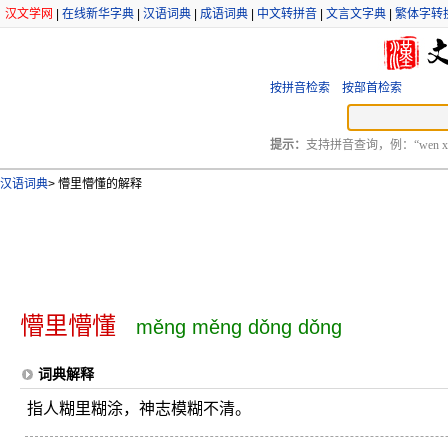
汉文学网
|
在线新华字典
|
汉语词典
|
成语词典
|
中文转拼音
|
文言文字典
|
繁体字转
按拼音检索
按部首检索
提示：
支持拼音查询，例：“wen xu
汉语词典
>
懵里懵懂的解释
懵里懵懂
měng měng dǒng dǒng
词典解释
指人糊里糊涂，神志模糊不清。