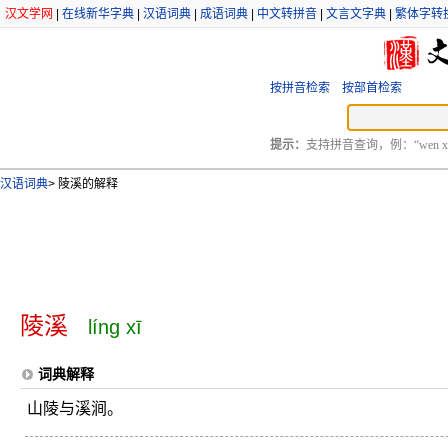
汉文学网
|
在线新华字典
|
汉语词典
|
成语词典
|
中文转拼音
|
文言文字典
|
繁体字转
按拼音检索
按部首检索
提示：
支持拼音查询，例：“wen xu
汉语词典
>
陵溪的解释
陵溪
líng xī
词典解释
山陵与溪涧。