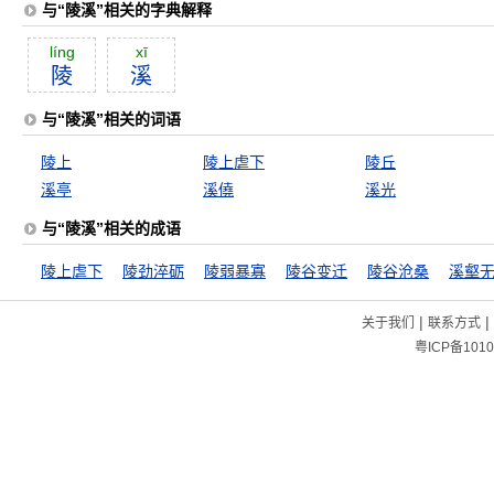
与“陵溪”相关的字典解释
líng
xī
陵
溪
与“陵溪”相关的词语
陵上
陵上虐下
陵丘
溪亭
溪僥
溪光
与“陵溪”相关的成语
陵上虐下
陵劲淬砺
陵弱暴寡
陵谷变迁
陵谷沧桑
溪壑
|
|
关于我们
联系方式
粤ICP备1010