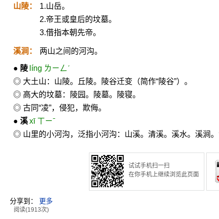
山陵：
1.山岳。
2.帝王或皇后的坟墓。
3.借指本朝先帝。
溪涧：
两山之间的河沟。
●
陵
líng ㄌㄧㄥˊ
◎ 大土山：山陵。丘陵。陵谷迁变（简作“陵谷”）。
◎ 高大的坟墓：陵园。陵墓。陵寝。
◎ 古同“凌”，侵犯，欺侮。
●
溪
xī ㄒㄧˉ
◎ 山里的小河沟，泛指小河沟：山溪。清溪。溪水。溪涧
试试手机扫一扫
在你手机上继续浏览此页面
分享到：
更多
阅读(1913次)