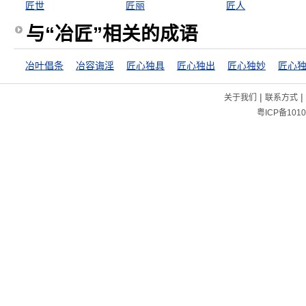
匠世
匠丽
匠人
与“冶匠”相关的成语
冶叶倡条
冶容诲淫
匠心独具
匠心独出
匠心独妙
匠心
|
|
关于我们
联系方式
粤ICP备1010