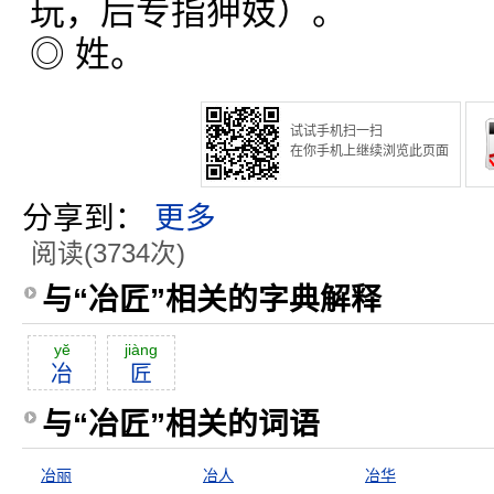
玩，后专指狎妓）。
◎ 姓。
试试手机扫一扫
在你手机上继续浏览此页面
分享到：
更多
阅读(3734次)
与“冶匠”相关的字典解释
yĕ
jiàng
冶
匠
与“冶匠”相关的词语
冶丽
冶人
冶华