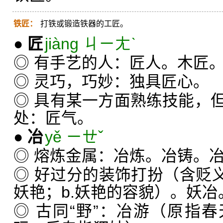
铁匠：
打铁或锻造铁器的工匠。
●
匠
jiàng ㄐㄧㄤˋ
◎ 有手艺的人：匠人。木匠
◎ 灵巧，巧妙：独具匠心。
◎ 具有某一方面熟练技能，
处：匠气。
●
冶
yě ㄧㄝˇ
◎ 熔炼金属：冶炼。冶铸。
◎ 好过分的装饰打扮（含贬义
妖艳；b.妖艳的容貌）。妖冶
◎ 古同“野”：冶游（原指