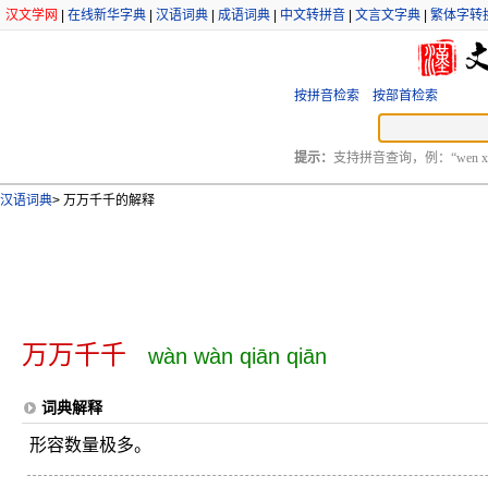
汉文学网
|
在线新华字典
|
汉语词典
|
成语词典
|
中文转拼音
|
文言文字典
|
繁体字转
按拼音检索
按部首检索
提示：
支持拼音查询，例：“wen xu
汉语词典
>
万万千千的解释
万万千千
wàn wàn qiān qiān
词典解释
形容数量极多。