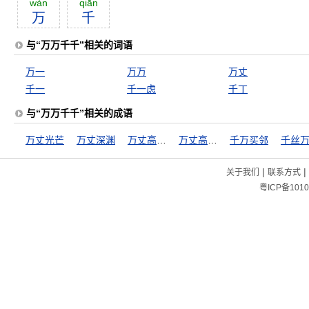
wàn
qiān
万
千
与“万万千千”相关的词语
万一
万万
万丈
千一
千一虑
千丁
与“万万千千”相关的成语
万丈光芒
万丈深渊
万丈高楼从地起
万丈高楼平地起
千万买邻
千丝
|
|
关于我们
联系方式
粤ICP备1010