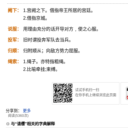
阙下：
1.宫阙之下。借指帝王所居的宫廷。
2.借指京城。
说服：
用理由充分的话开导对方﹐使之心服。
投军：
旧时谓投奔军队去当兵。
归顺：
归附顺从；向敌方势力屈服。
绳索：
1.绳子。亦特指粗绳。
2.比喻牵挂;束缚。
试试手机扫一扫
在你手机上继续浏览此页面
分享到：
更多
阅读(5360次)
与“请缨”相关的字典解释