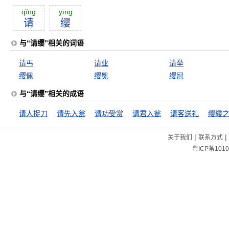
qĭng
yīng
请
缨
与“请缨”相关的词语
请丐
请业
请举
缨佩
缨冕
缨冠
与“请缨”相关的成语
请人捉刀
请先入瓮
请功受赏
请君入瓮
请客送礼
缨緌
|
|
关于我们
联系方式
粤ICP备1010