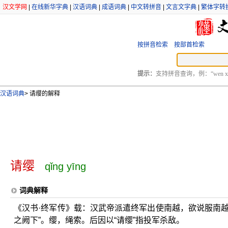
汉文学网
|
在线新华字典
|
汉语词典
|
成语词典
|
中文转拼音
|
文言文字典
|
繁体字转
按拼音检索
按部首检索
提示：
支持拼音查询，例：“wen xu
汉语词典
>
请缨的解释
请缨
qǐng yīng
词典解释
《汉书·终军传》载：汉武帝派遣终军出使南越，欲说服南
之阙下”。缨，绳索。后因以“请缨”指投军杀敌。