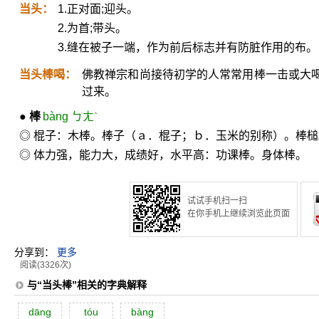
当头：
1.正对面;迎头。
2.为首;带头。
3.缝在被子一端，作为前后标志并有防脏作用的布。
当头棒喝：
佛教禅宗和尚接待初学的人常常用棒一击或大
过来。
●
棒
bàng ㄅㄤˋ
◎ 棍子：木棒。棒子（ａ．棍子；ｂ．玉米的别称）。棒
◎ 体力强，能力大，成绩好，水平高：功课棒。身体棒。
试试手机扫一扫
在你手机上继续浏览此页面
分享到：
更多
阅读(3326次)
与“当头棒”相关的字典解释
dāng
tóu
bàng