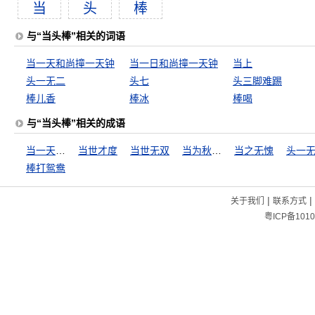
当
头
棒
与“当头棒”相关的词语
当一天和尚撞一天钟
当一日和尚撞一天钟
当上
头一无二
头七
头三脚难踢
棒儿香
棒冰
棒喝
与“当头棒”相关的成语
当一天和尚撞一天钟
当世才度
当世无双
当为秋霜，无为槛羊
当之无愧
头一
棒打鸳鸯
|
|
关于我们
联系方式
粤ICP备1010