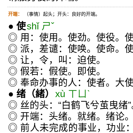
开端：
（事情）起头；开头：良好的开端。
●
使
shǐ ㄕˇ
◎ 用：使用。使劲。使役。
◎ 派，差谴：使唤。使命。
◎ 让，令，叫：迫使。
◎ 假若：假使。即使。
◎ 奉命办事的人：使者。大
●
绪
（緒）
xù ㄒㄩˋ
◎ 丝的头：“白鹤飞兮茧曳绪”
◎ 开端：头绪。就绪。绪论
◎ 前人未完成的事业，功业