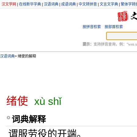
汉文学网
|
在线新华字典
|
汉语词典
|
成语词典
|
中文转拼音
|
文言文字典
|
繁体字转
按拼音检索
按部首检索
提示：
支持拼音查询，例：“wen xu
汉语词典
>
绪使的解释
绪使
xù shǐ
词典解释
谓服劳役的开端。