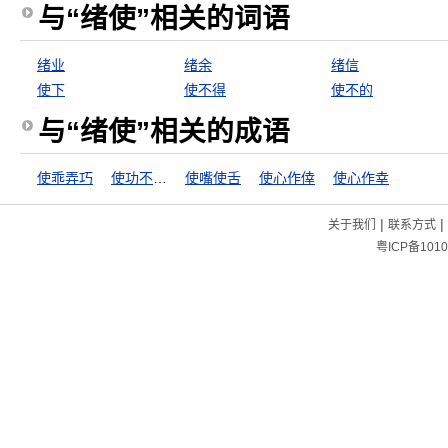
与“绪使”相关的词语
绪业
绪余
绪信
使下
使不得
使不的
与“绪使”相关的成语
使乖弄巧
使功不如使过
使嘴使舌
使心作倖
使心作幸
|
|
关于我们
联系方式
粤ICP备1010