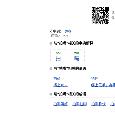
试
在
分享到：
更多
阅读(2195次)
与“拍嘴”相关的字典解释
pāi
zuĭ
拍
嘴
与“拍嘴”相关的词语
拍价
拍但
嘴上功夫
嘴上无毛，办
与“拍嘴”相关的成语
拍手叫好
拍手拍脚
拍手称快
拍