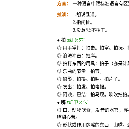
方言：
一种语言中跟标准语言有区
扯淡：
1.胡说乱道。
2.指闲扯。
3.没意思;不相干。
●
拍
pāi ㄆㄞˉ
◎ 用手掌打：拍击。拍掌。拍抚。
◎ 浪涛冲击：拍岸。
◎ 拍打东西的用具：拍子（亦是计
◎ 乐曲的节奏：拍节。
◎ 摄影：拍摄。拍照。拍片子。
◎ 发出：拍发。拍电报。
◎ 阿谀，巴结：拍马屁。吹吹拍拍
●
嘴
zuǐ ㄗㄨㄟˇ
◎ 口，动物吃食，发音的器官，
嘴甜心苦。
◎ 形状或作用像嘴的东西：山嘴。