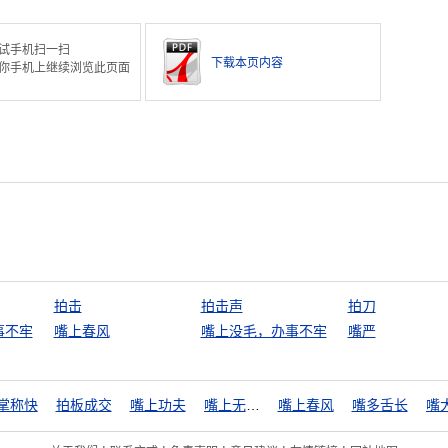
试手机扫一扫
下载本页内容
你手机上继续浏览此页面
拍击
拍击声
拍刀
事不牢
嘴上春风
嘴上没毛，办事不牢
嘴严
掌称快
拍板成交
嘴上功夫
嘴上无毛，办事不牢
嘴上春风
嘴多舌长