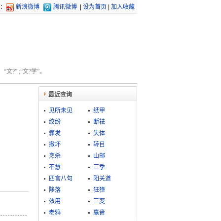
：
新浪微博
腾讯微博
|
设为首页
|
加入收藏
文?” ;“文?学”。
最近查询
见所未见
纸甲
绞纷
断袪
骤发
失体
撤坏
转目
烹杀
山邮
不慧
三季
四言八句
阳关道
陊落
狂獐
效用
三变
老鸦
赢啬