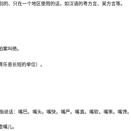
别的、只在一个地区使用的话，如汉语的粤方言、吴方言等。
拍案叫绝。
算乐音长短的单位）。
。
亦指说话：嘴巴。嘴头。嘴快。嘴严。嘴直。嘴软。嘴笨。嘴馋
壶嘴儿。