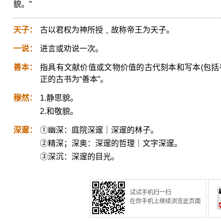
貌。”
天子：
古以君权为神所授﹐故称帝王为天子。
一说：
进言或劝说一次。
善本：
指具有文献价值或文物价值的古代刻本和写本(包括
正的古书为“善本”。
穆然：
1.静思貌。
2.和敬貌。
深邃：
①幽深：庭院深邃｜深邃的林子。
②精深；深奥：深邃的哲理｜文字深邃。
③深沉：深邃的目光。
试试手机扫一扫
在你手机上继续浏览此页面