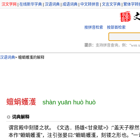
汉文学网
|
在线新华字典
|
汉语词典
|
成语词典
|
中文转拼音
|
文言文字典
|
繁体字转
按拼音检索
按部首检索
提示：
支持拼音查询，例：“wen xu
汉语词典
>
蟺蜎蠖濩的解释
蟺蜎蠖濩
shàn yuān huò huò
词典解释
谓宫殿中刻镂之状。《文选．扬雄<甘泉赋>》:“盖天子穆
本作“蜵蜎蠖濩”，注引张晏曰:“蜵蜎蠖濩，刻镂之形也。”