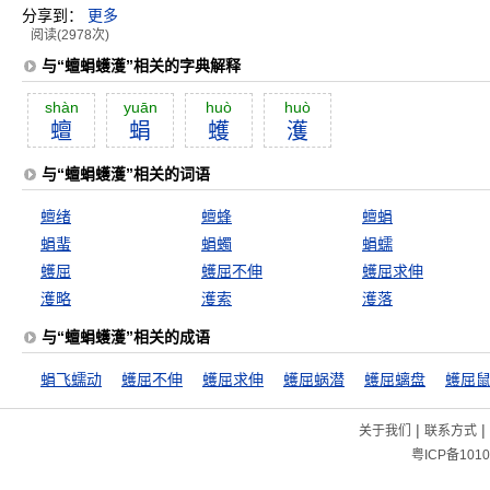
分享到：
更多
阅读(2978次)
与“蟺蜎蠖濩”相关的字典解释
shàn
yuān
huò
huò
蟺
蜎
蠖
濩
与“蟺蜎蠖濩”相关的词语
蟺绪
蟺蜂
蟺蜎
蜎蜚
蜎蠋
蜎蠕
蠖屈
蠖屈不伸
蠖屈求伸
濩略
濩索
濩落
与“蟺蜎蠖濩”相关的成语
蜎飞蠕动
蠖屈不伸
蠖屈求伸
蠖屈蜗潜
蠖屈螭盘
蠖屈
|
|
关于我们
联系方式
粤ICP备1010