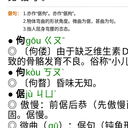
倨句：
1.亦作“倨佝”。亦作“倨拘”。
2.物体弯曲的形状角度。微曲为倨，甚曲为句。
3.指人屈身弯腰的恣态。
●
佝
gōu ㄍㄡˉ
◎ 〔佝偻〕由于缺乏维生素
致的骨骼发育不良。俗称“小儿
●
佝
kòu ㄎㄡˋ
◎ 〔佝瞀〕昏味无知。
●
倨
jù ㄐㄩˋ
◎ 傲慢：前倨后恭（先傲
固。倨慢。
◎ 微曲（
qū
）：倨句（钝角形