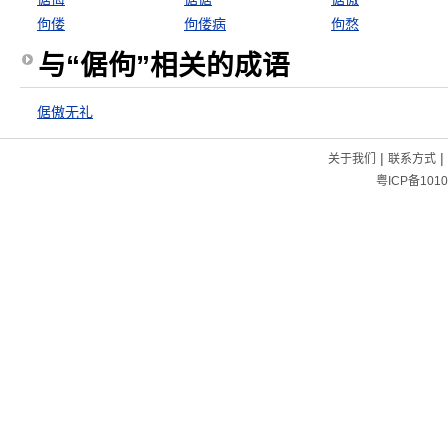
佝偻
佝偻病
佝愗
与“倨佝”相关的成语
倨傲无礼
|
|
关于我们
联系方式
粤ICP备1010