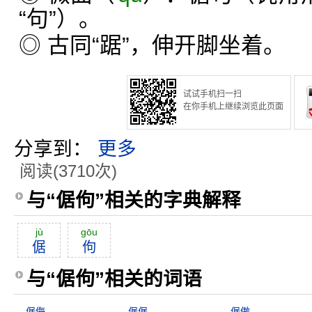
“句”）。
◎ 古同“踞”，伸开脚坐着。
试试手机扫一扫
在你手机上继续浏览此页面
分享到：
更多
阅读(3710次)
与“倨佝”相关的字典解释
jù
gōu
倨
佝
与“倨佝”相关的词语
倨侮
倨倨
倨傲