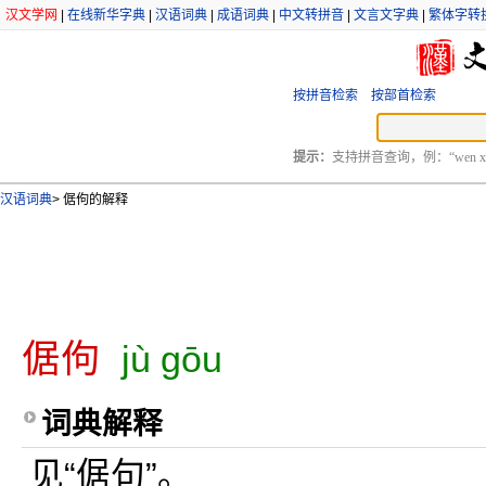
汉文学网
|
在线新华字典
|
汉语词典
|
成语词典
|
中文转拼音
|
文言文字典
|
繁体字转
按拼音检索
按部首检索
提示：
支持拼音查询，例：“wen xu
汉语词典
>
倨佝的解释
倨佝
jù gōu
词典解释
见“倨句”。