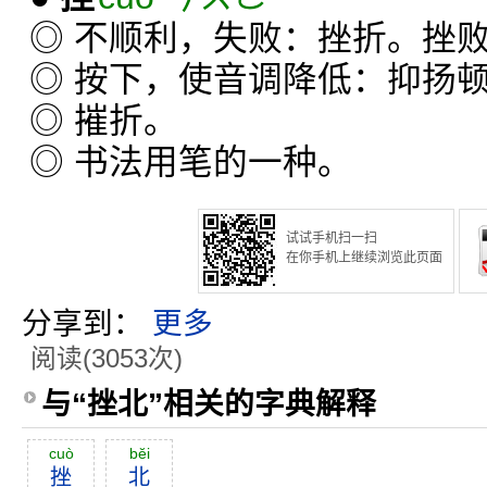
◎ 不顺利，失败：挫折。挫
◎ 按下，使音调降低：抑扬
◎ 摧折。
◎ 书法用笔的一种。
试试手机扫一扫
在你手机上继续浏览此页面
分享到：
更多
阅读(3053次)
与“挫北”相关的字典解释
cuò
bĕi
挫
北