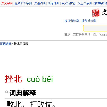
汉文学网
|
在线新华字典
|
汉语词典
|
成语词典
|
中文转拼音
|
文言文字典
|
繁体字转
按拼音检索
按部首检索
提示：
支持拼音查询，例：“wen xu
汉语词典
>
挫北的解释
挫北
cuò běi
词典解释
败北，打败仗。