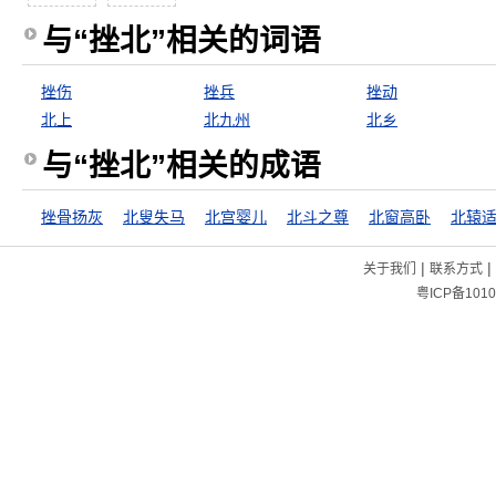
与“挫北”相关的词语
挫伤
挫兵
挫动
北上
北九州
北乡
与“挫北”相关的成语
挫骨扬灰
北叟失马
北宫婴儿
北斗之尊
北窗高卧
北辕
|
|
关于我们
联系方式
粤ICP备1010