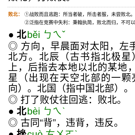
败北：
①战败而且逃跑：所当者破，所击者服，未尝败北
②泛指在竞赛中失利：秉翰执简，败北而归，不可以
●
北
běi ㄅㄟˇ
◎ 方向，早晨面对太阳，左手
北方。北辰（古书指北极星
上，后指去本地以北的某地，
星（出现在天空北部的一颗
向）。北国（指中国北部）。
◎ 打了败仗往回逃：败北。
●
北
bèi ㄅㄟˋ
◎ 古同“背”，违背，违反。
●
挫
cuò ㄘㄨㄛˋ