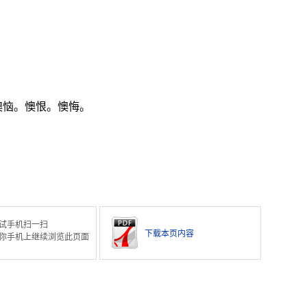
懊恼。懊恨。懊悔。
试手机扫一扫
下载本页内容
你手机上继续浏览此页面