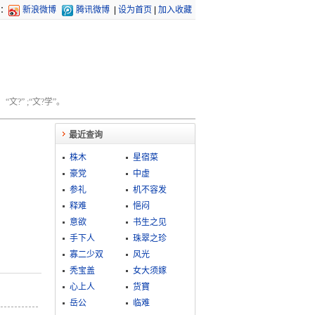
：
新浪微博
腾讯微博
|
设为首页
|
加入收藏
文?” ;“文?学”。
最近查询
株木
星宿菜
豪党
中虚
参礼
机不容发
释难
悒闷
意欲
书生之见
手下人
珠翠之珍
寡二少双
风光
秃宝盖
女大须嫁
心上人
货寶
岳公
临难