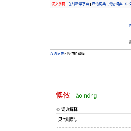
汉文学网
|
在线新华字典
|
汉语词典
|
成语词典
|
中
汉语词典
>
懊侬的解释
懊侬
ào nóng
词典解释
见“懊憹”。