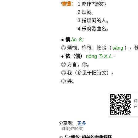
懊憹：
1.亦作“懊侬”。
2.烦闷。
3.指烦闷的人。
4.乐府歌曲名。
●
懊
ào ㄠˋ
◎ 烦恼，悔恨：懊丧（
sàng
）。
●
侬
（儂）
nóng ㄋㄨㄥˊ
◎ 方言，你。
◎ 我（多见于旧诗文）。
◎ 姓。
试
在
分享到：
更多
阅读(4750次)
与“懊侬”相关的字典解释