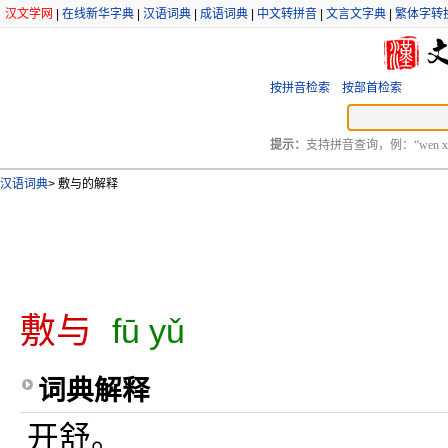
汉文学网
|
在线新华字典
|
汉语词典
|
成语词典
|
中文转拼音
|
文言文字典
|
繁体字转
按拼音检索
按部首检索
提示：
支持拼音查询，例：“wen xu
汉语词典
>
敷与的解释
敷与
fū yǔ
词典解释
开舒。