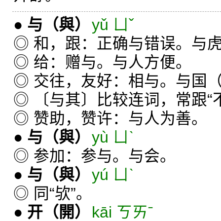
●
与
（與）
yǔ ㄩˇ
◎ 和，跟：正确与错误。与
◎ 给：赠与。与人方便。
◎ 交往，友好：相与。与国
◎ 〔与其〕比较连词，常跟“不
◎ 赞助，赞许：与人为善。
●
与
（與）
yù ㄩˋ
◎ 参加：参与。与会。
●
与
（與）
yú ㄩˋ
◎ 同“欤”。
●
开
（開）
kāi ㄎㄞˉ