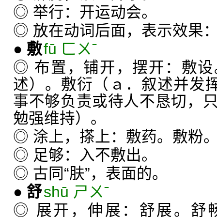
◎ 举行：开运动会。
◎ 放在动词后面，表示效果
●
敷
fū ㄈㄨˉ
◎ 布置，铺开，摆开：敷
述）。敷衍（ａ．叙述并发挥
事不够负责或待人不恳切，
勉强维持）。
◎ 涂上，搽上：敷药。敷粉
◎ 足够：入不敷出。
◎ 古同“肤”，表面的。
●
舒
shū ㄕㄨˉ
◎ 展开，伸展：舒展。舒