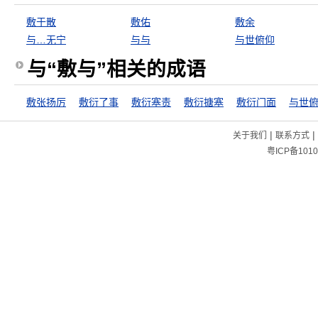
敷于散
敷佑
敷余
与…无宁
与与
与世俯仰
与“敷与”相关的成语
敷张扬厉
敷衍了事
敷衍塞责
敷衍搪塞
敷衍门面
与世
|
|
关于我们
联系方式
粤ICP备1010