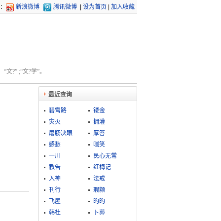
：
新浪微博
腾讯微博
|
设为首页
|
加入收藏
文?” ;“文?学”。
最近查询
碧霄路
镂金
灾火
拥灌
屠肠决眼
厚答
感愁
嗤笑
一川
民心无常
教告
红梅记
入神
法戒
刊行
瑕颣
飞屋
旳旳
韩杜
卜葬