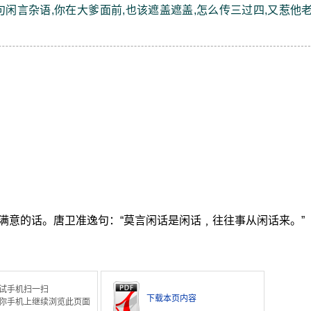
闲言杂语,你在大爹面前,也该遮盖遮盖,怎么传三过四,又惹他
不满意的话。唐卫准逸句：“莫言闲话是闲话﹐往往事从闲话来。”
试手机扫一扫
下载本页内容
你手机上继续浏览此页面