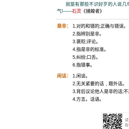
就是有那些不识好歹的人说几句
气!——
石灵
《捕蝗者》
是非：
1.对的和错的;正确与错误。
2.指辨别是非。
3.褒贬;评论。
4.指是非的标准。
5.纠纷;口舌。
6.指错事。
闲话：
1.闲谈。
2.无关紧要的话﹐题外话。
3.背后议论他人是非的话;
4.方言。话语。
试
在