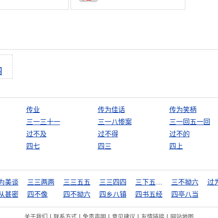
四
传业
传为佳话
传为笑柄
三一三十一
三一八惨案
三一回五一回
过不及
过不得
过不的
四七
四三
四上
为美谈
三三两两
三三五五
三三四四
三下五除二
三不拗六
过
从甚密
四不像
四不拗六
四乡八镇
四书五经
四亭八当
|
|
|
|
|
关于我们
联系方式
免责声明
意见建议
友情链接
网站地图