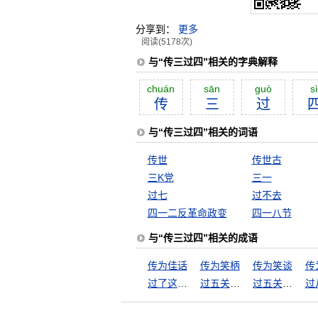
分享到：
更多
阅读(5178次)
与“传三过四”相关的字典解释
chuán
sān
guò
sì
传
三
过
与“传三过四”相关的词语
传世
传世古
三K党
三一
过七
过不去
四一二反革命政变
四一八节
与“传三过四”相关的成语
传为佳话
传为笑柄
传为笑谈
传
过了这个村，没这个店
过五关斩六将
过五关，斩六将
过