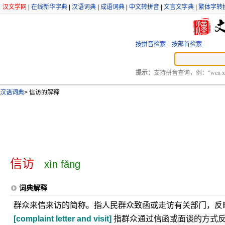
汉文学网
|
在线新华字典
|
汉语词典
|
成语词典
|
中文转拼音
|
文言文字典
|
繁体字转
按拼音检索
按部首检索
提示：
支持拼音查询，例：“wen xu
汉语词典
>
信访的解释
信访
xìn fǎng
词典解释
群众来信来访的简称。指人民群众致函或走访有关部门，反
[complaint letter and visit]
指群众通过信函或面谈的方式