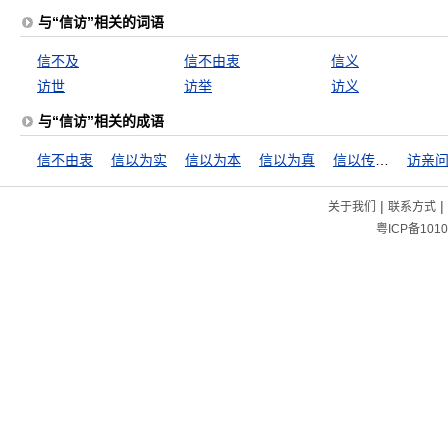
与“信访”相关的词语
信不及
信不由衷
信义
访世
访举
访义
与“信访”相关的成语
信不由衷
信以为实
信以为本
信以为真
信以传信，疑以传疑
访亲
|
|
关于我们
联系方式
粤ICP备1010