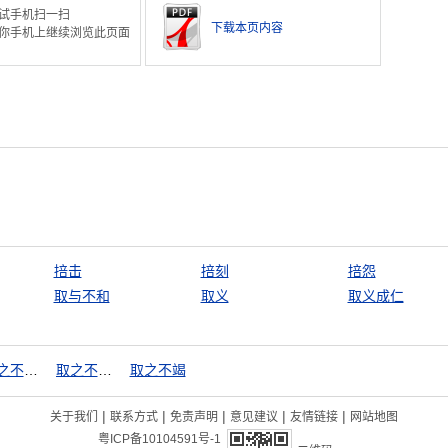
试手机扫一扫
下载本页内容
你手机上继续浏览此页面
掊击
掊刻
掊怨
取与不和
取义
取义成仁
取之不尽，用之不竭
取之不尽，用之有余
取之不竭
|
|
|
|
|
关于我们
联系方式
免责声明
意见建议
友情链接
网站地图
粤ICP备10104591号-1