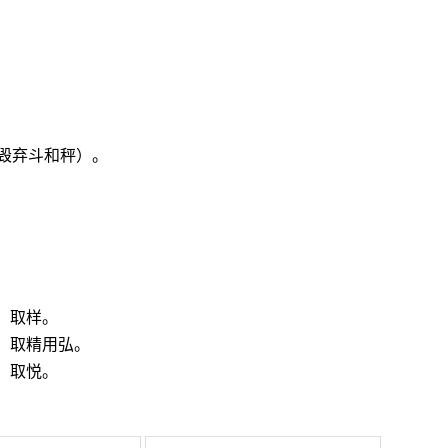
毁弃斗和秤）。
。取样。
。取精用弘。
。取悦。