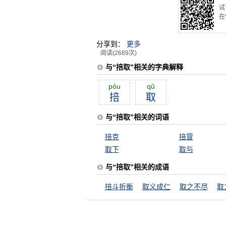
试
在
分享到：
更多
阅读(2689次)
与“掊取”相关的字典解释
póu
qŭ
掊
取
与“掊取”相关的词语
掊克
掊冒
取下
取与
与“掊取”相关的成语
掊斗折衡
取义成仁
取之不尽