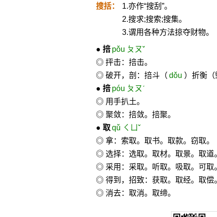
搜括：
1.亦作“搜刮”。
2.搜求;搜索;搜集。
3.谓用各种方法掠夺财物。
●
掊
pǒu ㄆㄡˇ
◎ 抨击：掊击。
◎ 破开，剖：掊斗（
dǒu
）折衡（
●
掊
póu ㄆㄡˊ
◎ 用手扒土。
◎ 聚敛：掊敛。掊聚。
●
取
qǔ ㄑㄩˇ
◎ 拿：索取。取书。取款。窃取。
◎ 选择：选取。取材。取景。取道
◎ 采用：采取。听取。吸取。可取
◎ 得到，招致：获取。取经。取偿
◎ 消去：取消。取缔。