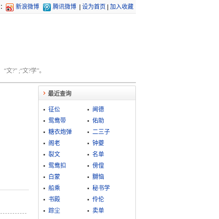
：
新浪微博
腾讯微博
|
设为首页
|
加入收藏
文?” ;“文?学”。
最近查询
征伀
阃德
鸳鸯带
佑助
糖衣炮弹
二三子
阁老
钟夔
裂文
名单
鸳鸯扣
傍偟
白蒙
嬲恼
船乘
秘书学
书殿
伶伦
踪尘
卖单