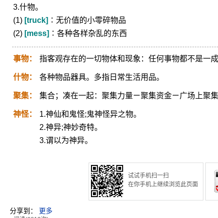
3.什物。
(1)
[truck]
∶无价值的小零碎物品
(2)
[mess]
∶各种各样杂乱的东西
事物：
指客观存在的一切物体和现象：任何事物都不是一
什物：
各种物品器具。多指日常生活用品。
聚集：
集合；凑在一起：聚集力量ㄧ聚集资金ㄧ广场上聚
神怪：
1.神仙和鬼怪;鬼神怪异之物。
2.神异;神妙奇特。
3.谓以为神异。
试试手机扫一扫
在你手机上继续浏览此页面
分享到：
更多