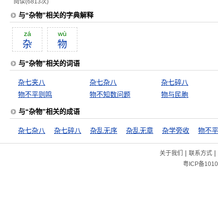
阅读(6813次)
与“杂物”相关的字典解释
zá
wù
杂
物
与“杂物”相关的词语
杂七夹八
杂七杂八
杂七碎八
物不平则鸣
物不知数问题
物与民胞
与“杂物”相关的成语
杂七杂八
杂七碎八
杂乱无序
杂乱无章
杂学旁收
|
|
关于我们
联系方式
粤ICP备1010