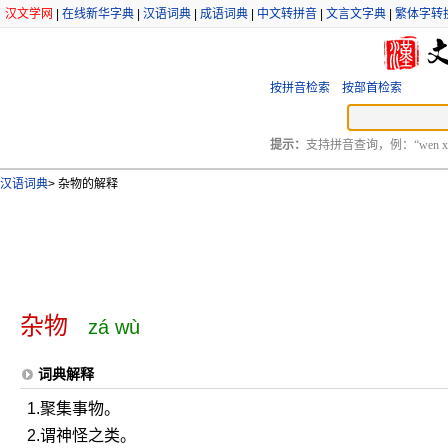
汉文学网
|
在线新华字典
|
汉语词典
|
成语词典
|
中文转拼音
|
文言文字典
|
繁体字转
按拼音检索
按部首检索
提示：
支持拼音查询，例：“wen xu
汉语词典
>
杂物的解释
杂物
zá wù
词典解释
1.聚集事物。
2.谓神怪之类。