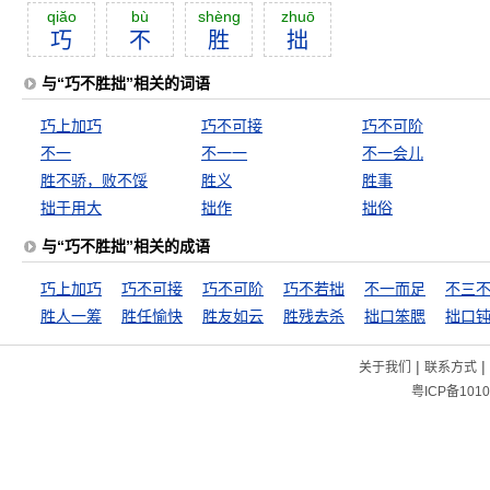
qiăo
bù
shèng
zhuō
巧
不
胜
拙
与“巧不胜拙”相关的词语
巧上加巧
巧不可接
巧不可阶
不一
不一一
不一会儿
胜不骄，败不馁
胜义
胜事
拙于用大
拙作
拙俗
与“巧不胜拙”相关的成语
巧上加巧
巧不可接
巧不可阶
巧不若拙
不一而足
不三
胜人一筹
胜任愉快
胜友如云
胜残去杀
拙口笨腮
拙口
|
|
关于我们
联系方式
粤ICP备1010