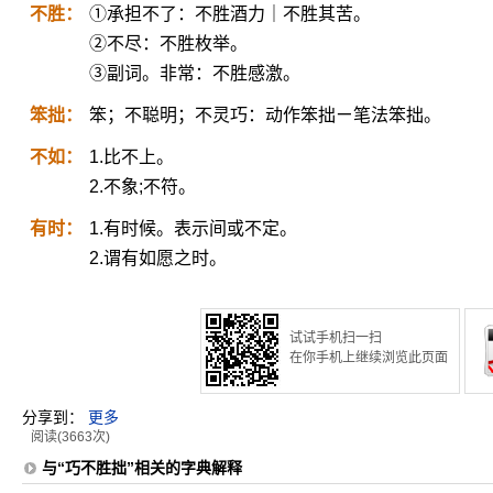
不胜：
①承担不了：不胜酒力｜不胜其苦。
②不尽：不胜枚举。
③副词。非常：不胜感激。
笨拙：
笨；不聪明；不灵巧：动作笨拙ㄧ笔法笨拙。
不如：
1.比不上。
2.不象;不符。
有时：
1.有时候。表示间或不定。
2.谓有如愿之时。
试试手机扫一扫
在你手机上继续浏览此页面
分享到：
更多
阅读(3663次)
与“巧不胜拙”相关的字典解释