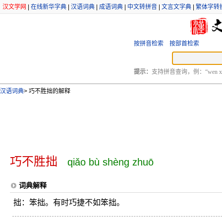
汉文学网
|
在线新华字典
|
汉语词典
|
成语词典
|
中文转拼音
|
文言文字典
|
繁体字转
按拼音检索
按部首检索
提示：
支持拼音查询，例：“wen xu
汉语词典
>
巧不胜拙的解释
巧不胜拙
qiǎo bù shèng zhuō
词典解释
拙：笨拙。有时巧捷不如笨拙。