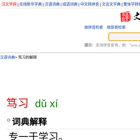
汉文学网
|
在线新华字典
|
汉语词典
|
成语词典
|
中文转拼音
|
文言文字典
|
繁体字转
按拼音检索
按部首检索
提示：
支持拼音查询，例：“wen xu
汉语词典
>
笃习的解释
笃习
dǔ xí
词典解释
专一于学习。