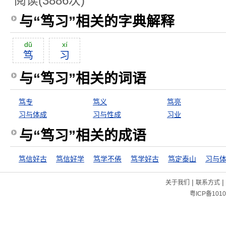
阅读(3886次)
与“笃习”相关的字典解释
dŭ
xí
笃
习
与“笃习”相关的词语
笃专
笃义
笃亮
习与体成
习与性成
习业
与“笃习”相关的成语
笃信好古
笃信好学
笃学不倦
笃学好古
笃定泰山
习与
|
|
关于我们
联系方式
粤ICP备1010