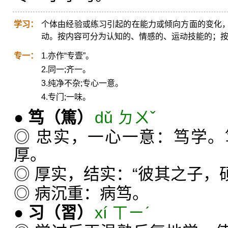
学习：
个体由经验或练习引起的在能力或倾向方面的变化
动。按内容可分为认知的、情感的、运动技能的；
专一：
1.亦作“专壹”。
2.同一;齐一。
3.纯净不杂;专心一意。
4.专门;一味。
●
笃
（篤）
dǔ ㄉㄨˇ
◎ 忠实，一心一意：笃学
厚。
◎ 厚实，结实：“彼其之子，
◎ 病沉重：病笃。
●
习
（習）
xí ㄒㄧˊ