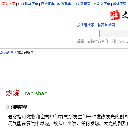
汉文学网
|
在线新华字典
|
汉语词典
|
成语词典
|
中文转拼音
|
文言文字典
|
繁体字转
按拼音检索
按部首检索
提示：
支持拼音查询，例：“wen xu
汉语词典
>
燃烧的解释
燃烧
rán shāo
词典解释
通常指可燃物和空气中的氧气所发生的一种发热发光的剧
氢气能在氯气中燃烧。故从广义讲，任何发热、发光的剧烈