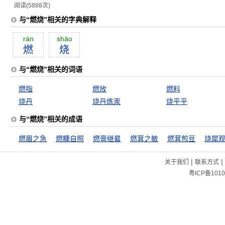
阅读(5888次)
与“燃烧”相关的字典解释
rán
shāo
燃
烧
与“燃烧”相关的词语
燃指
燃放
燃料
烧丹
烧丹炼汞
烧乎乎
与“燃烧”相关的成语
燃眉之急
燃糠自照
燃膏继晷
燃萁之敏
燃萁煎豆
烧犀
|
|
关于我们
联系方式
粤ICP备1010