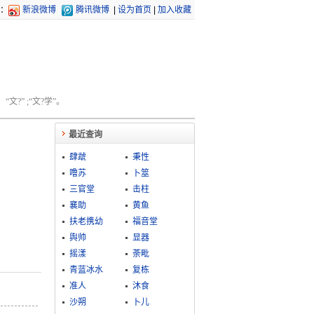
：
新浪微博
腾讯微博
|
设为首页
|
加入收藏
文?” ;“文?学”。
最近查询
肆虣
秉性
噜苏
卜筮
三官堂
击柱
襄助
黄鱼
扶老携幼
福音堂
舆帅
显器
摇漾
荼毗
青蓝冰水
复栋
准人
沐食
沙朔
卜儿