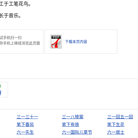
工于工笔花鸟。
他长于音乐。
试手机扫一扫
下载本页内容
你手机上继续浏览此页面
ī
诗
三一三十一
三一八惨案
三一回五一回
笔下春风
笔下有铁
笔下生花
六一先生
六一国际儿童节
六一居士