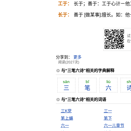
工于：
长于；善于：工于心计ㄧ他
长于：
善于 [做某事];擅长。如：
试
在
分享到：
更多
阅读(2027次)
与“三笔六诗”相关的字典解释
sān
bĭ
liù
sh
三
笔
六
与“三笔六诗”相关的词语
三K党
三一
笔上蝇
笔下
六一
六一儿童节