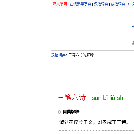
汉文学网
|
在线新华字典
|
汉语词典
|
成语词典
|
中
汉语词典
>
三笔六诗的解释
三笔六诗
sān bǐ liù shī
词典解释
谓刘孝仪长于文，刘孝威工于诗。