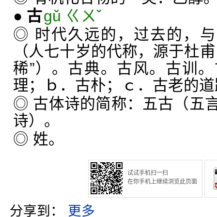
●
古
gǔ ㄍㄨˇ
◎ 时代久远的，过去的，与
（人七十岁的代称，源于杜甫
稀”）。古典。古风。古训
理；ｂ．古朴；ｃ．古老的道
◎ 古体诗的简称：五古（五
诗）。
◎ 姓。
试试手机扫一扫
在你手机上继续浏览此页面
分享到：
更多