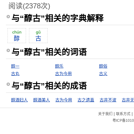
阅读(2378次)
与“醇古”相关的字典解释
chún
gŭ
醇
古
与“醇古”相关的词语
醇一
醇乐
醇俗
古丸
古为今用
古义
与“醇古”相关的成语
醇酒妇人
醇酒美人
古为今用
古之遗直
古井不波
古井
|
|
关于我们
联系方式
粤ICP备1010