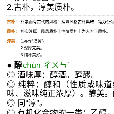
2.古朴，淳美质朴。
古朴：
朴素而有古代的风格：建筑风格古朴典雅丨笔力苍
质朴：
朴实淳厚：民风质朴｜性情质朴｜为人方正质朴。
淳美：
1.亦作“湻美”。
2.深厚完美。
3.纯朴美好。
●
醇
chún ㄔㄨㄣˊ
◎ 酒味厚：醇酒。醇醪。
◎ 纯粹：醇和（性质或味
味、滋味纯正浓厚）。醇美。
◎ 同“淳”。
◎ 有机化合物的一类：乙醇