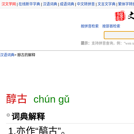
汉文学网
|
在线新华字典
|
汉语词典
|
成语词典
|
中文转拼音
|
文言文字典
|
繁体字转
按拼音检索
按部首检索
提示：
支持拼音查询，例：“wen xu
汉语词典
>
醇古的解释
醇古
chún gǔ
词典解释
1.亦作“醕古”。