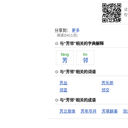
试
在
分享到：
更多
阅读(5411次)
与“芳邻”相关的字典解释
fāng
lín
芳
邻
与“芳邻”相关的词语
芳丛
芳乐苑
邻亚
邻交
与“芳邻”相关的成语
芳兰竟体
芳年华月
芳草鲜美
邻