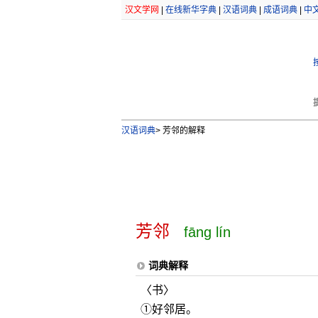
汉文学网
|
在线新华字典
|
汉语词典
|
成语词典
|
中
汉语词典
>
芳邻的解释
芳邻
fāng lín
词典解释
〈书〉
①好邻居。