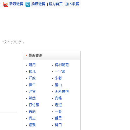
：
新浪微博
腾讯微博
|
设为首页
|
加入收藏
文?” ;“文?学”。
最近查询
赡用
傍柳随花
毽儿
一字师
洋奴
朱鬐
鼻牛
屋山
淫货
无所畏惧
然然
宾格
打竹簇
遨逰
碧峭
一朞
尚志
爵里
馈孰
料口