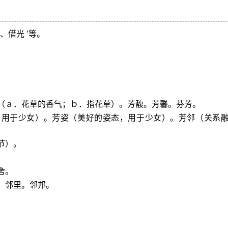
、借光 ’等。
菲（ａ．花草的香气；ｂ．指花草）。芳馥。芳馨。芬芳。
，用于少女）。芳姿（美好的姿态，用于少女）。芳邻（关系
节）。
舍。
。邻里。邻邦。
。