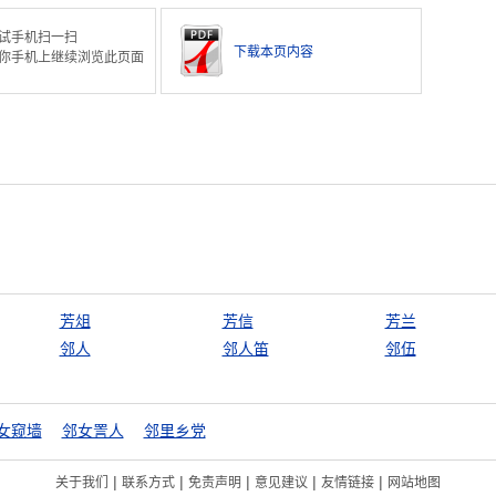
试手机扫一扫
下载本页内容
你手机上继续浏览此页面
芳俎
芳信
芳兰
邻人
邻人笛
邻伍
女窥墙
邻女詈人
邻里乡党
|
|
|
|
|
关于我们
联系方式
免责声明
意见建议
友情链接
网站地图