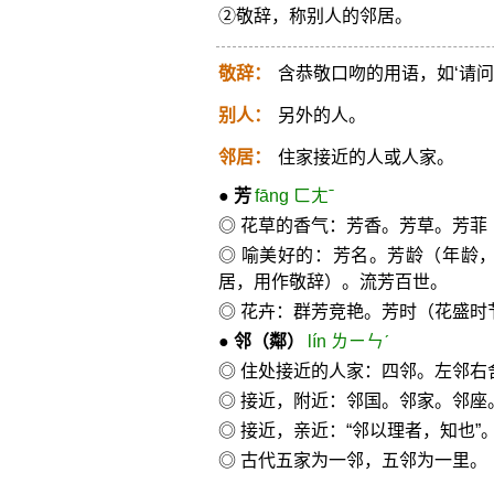
②敬辞，称别人的邻居。
敬辞：
含恭敬口吻的用语，如‘请问
别人：
另外的人。
邻居：
住家接近的人或人家。
●
芳
fāng ㄈㄤˉ
◎ 花草的香气：芳香。芳草。芳
◎ 喻美好的：芳名。芳龄（年龄
居，用作敬辞）。流芳百世。
◎ 花卉：群芳竞艳。芳时（花盛时
●
邻
（鄰）
lín ㄌㄧㄣˊ
◎ 住处接近的人家：四邻。左邻右
◎ 接近，附近：邻国。邻家。邻座
◎ 接近，亲近：“邻以理者，知也”
◎ 古代五家为一邻，五邻为一里。