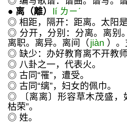
◎ 编写歌谱：谱曲。谱写。
●
离
（離）
lí ㄌㄧˊ
◎ 相距，隔开：距离。太阳
◎ 分开，分别：分离。离别
离职。离异。离间（
jiàn
）。
◎ 缺少：办好教育离不开教
◎ 八卦之一，代表火。
◎ 古同“罹”，遭受。
◎ 古同“缡”，妇女的佩巾。
◎ 〔离离〕形容草木茂盛，
枯荣”。
◎ 姓。