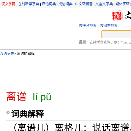
汉文学网
|
在线新华字典
|
汉语词典
|
成语词典
|
中文转拼音
|
文言文字典
|
繁体字转
按拼音检索
按部首检索
提示：
支持拼音查询，例：“wen xu
汉语词典
>
离谱的解释
离谱
lí pǔ
词典解释
（离谱儿）离格儿：说话离谱