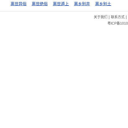
离世异俗
离世绝俗
离世遁上
离乡别井
离乡别土
|
|
关于我们
联系方式
粤ICP备1010