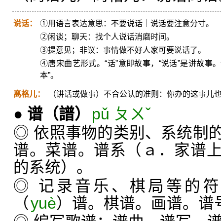
说话：
①用语言表达意思：不要说话｜说话要注意分寸。
②闲谈；聊天：找个人说话消磨时间。
③提意见；非议：事情做不好人家可要说话了。
④唐宋曲艺形式。“话”意即故事，“说话”是讲故事
本”。
离格儿：
（讲话或做事）不合公认的准则：你办的这事儿
●
谱
（譜）
pǔ ㄆㄨˇ
◎ 依照事物的类别、系统制
谱。菜谱。谱系（ａ．家谱
的系统）。
◎ 记录音乐、棋局等的
（
yuè
）谱。棋谱。画谱。谱