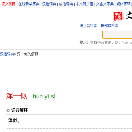
汉文学网
|
在线新华字典
|
汉语词典
|
成语词典
|
中文转拼音
|
文言文字典
|
繁体字转
按拼音检索
按部首检索
提示：
支持拼音查询，例：“wen xu
汉语词典
>
浑一似的解释
浑一似
hún yī sì
词典解释
浑似。