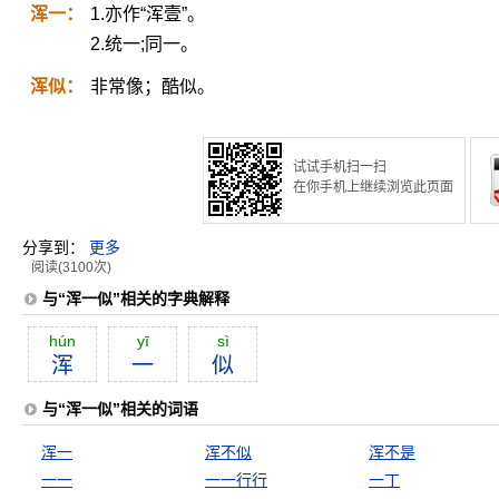
浑一：
1.亦作“浑壹”。
2.统一;同一。
浑似：
非常像；酷似。
试试手机扫一扫
在你手机上继续浏览此页面
分享到：
更多
阅读(3100次)
与“浑一似”相关的字典解释
hún
yī
sì
浑
一
似
与“浑一似”相关的词语
浑一
浑不似
浑不是
一一
一一行行
一丁