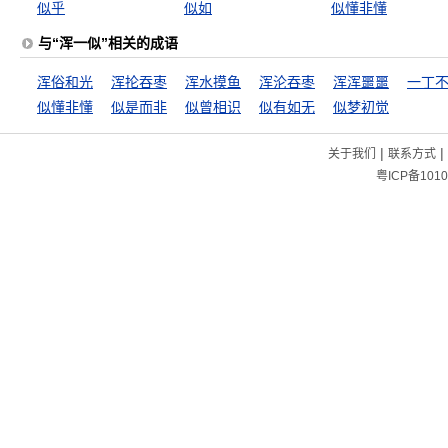
似乎
似如
似懂非懂
与“浑一似”相关的成语
浑俗和光
浑抡吞枣
浑水摸鱼
浑沦吞枣
浑浑噩噩
一丁
似懂非懂
似是而非
似曾相识
似有如无
似梦初觉
|
|
关于我们
联系方式
粤ICP备1010