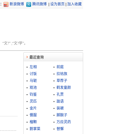
：
新浪微博
腾讯微博
|
设为首页
|
加入收藏
文?” ;“文?学”。
最近查询
左相
前庭
讨饭
拉祜族
马轭
草荐子
观池
鹤发童颜
钧鉴
孔贾
灵匹
跋语
金片
装褫
慑服
脚腕子
榴颗
万应灵药
鹅掌菜
替懈