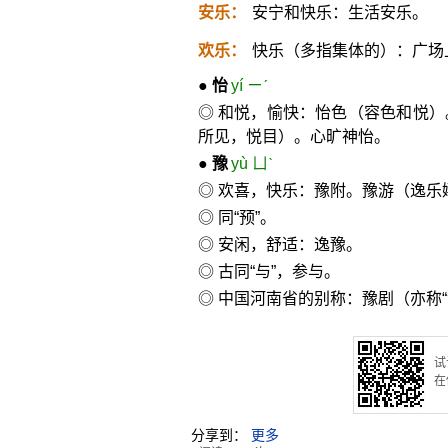
安乐：
安宁和快乐：生活安乐。
欢乐：
快乐（多指集体的）：广场
●
怡
yí ㄧˊ
◎ 和悦，愉快：怡色（容色和悦
所见，悦目）。心旷神怡。
●
豫
yù ㄩˋ
◎ 欢喜，快乐：豫附。豫游（逸乐
◎ 同“预”。
◎ 安闲，舒适：逸豫。
◎ 古同“与”，参与。
◎ 中国河南省的别称：豫剧（亦称“
试
在
分享到：
更多