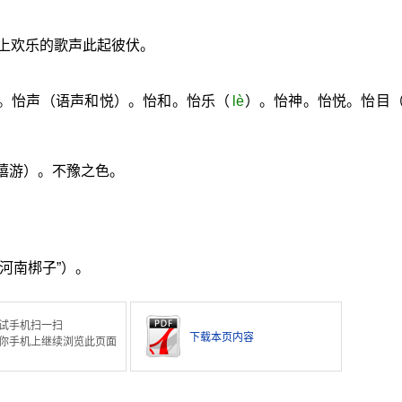
上欢乐的歌声此起彼伏。
）。怡声（语声和悦）。怡和。怡乐（
lè
）。怡神。怡悦。怡目
嬉游）。不豫之色。
河南梆子”）。
试手机扫一扫
下载本页内容
你手机上继续浏览此页面