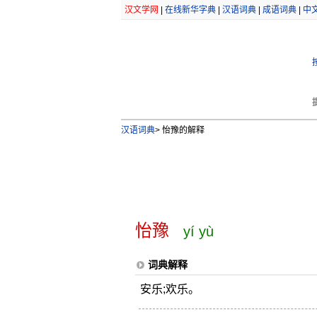
汉文学网
|
在线新华字典
|
汉语词典
|
成语词典
|
中
汉语词典
>
怡豫的解释
怡豫
yí yù
词典解释
安乐;欢乐。