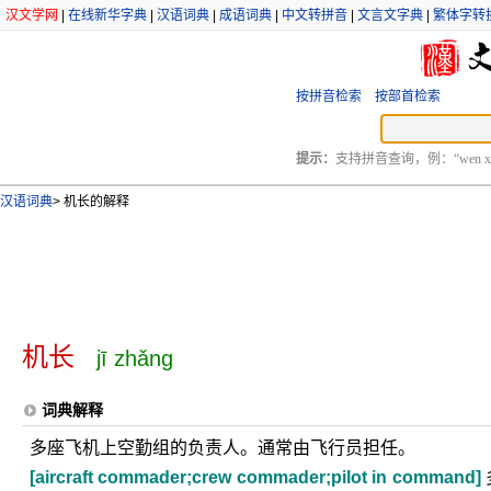
汉文学网
|
在线新华字典
|
汉语词典
|
成语词典
|
中文转拼音
|
文言文字典
|
繁体字转
按拼音检索
按部首检索
提示：
支持拼音查询，例：“wen xu
汉语词典
>
机长的解释
机长
jī zhǎng
词典解释
多座飞机上空勤组的负责人。通常由飞行员担任。
[aircraft commader;crew commader;pilot in command]