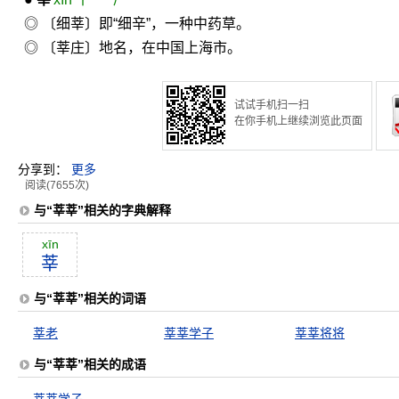
◎ 〔细莘〕即“细辛”，一种中药草。
◎ 〔莘庄〕地名，在中国上海市。
试试手机扫一扫
在你手机上继续浏览此页面
分享到：
更多
阅读(7655次)
与“莘莘”相关的字典解释
xīn
莘
与“莘莘”相关的词语
莘老
莘莘学子
莘莘将将
与“莘莘”相关的成语