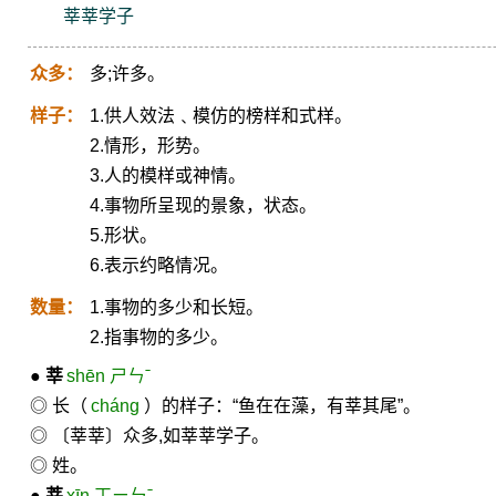
莘莘学子
众多：
多;许多。
样子：
1.供人效法﹑模仿的榜样和式样。
2.情形，形势。
3.人的模样或神情。
4.事物所呈现的景象，状态。
5.形状。
6.表示约略情况。
数量：
1.事物的多少和长短。
2.指事物的多少。
●
莘
shēn ㄕㄣˉ
◎ 长（
cháng
）的样子：“鱼在在藻，有莘其尾”。
◎ 〔莘莘〕众多,如莘莘学子。
◎ 姓。
●
莘
xīn ㄒㄧㄣˉ