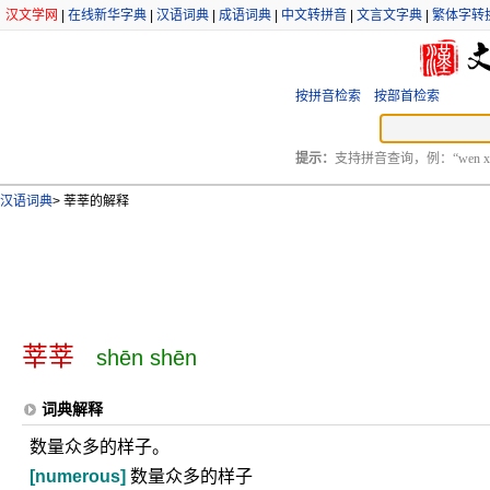
汉文学网
|
在线新华字典
|
汉语词典
|
成语词典
|
中文转拼音
|
文言文字典
|
繁体字转
按拼音检索
按部首检索
提示：
支持拼音查询，例：“wen xu
汉语词典
>
莘莘的解释
莘莘
shēn shēn
词典解释
数量众多的样子。
[numerous]
数量众多的样子