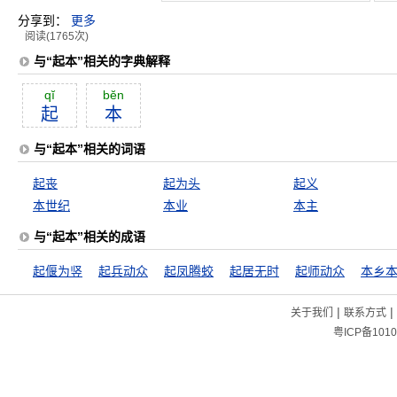
分享到：
更多
阅读(1765次)
与“起本”相关的字典解释
qĭ
bĕn
起
本
与“起本”相关的词语
起丧
起为头
起义
本世纪
本业
本主
与“起本”相关的成语
起偃为竖
起兵动众
起凤腾蛟
起居无时
起师动众
本乡
|
|
关于我们
联系方式
粤ICP备1010