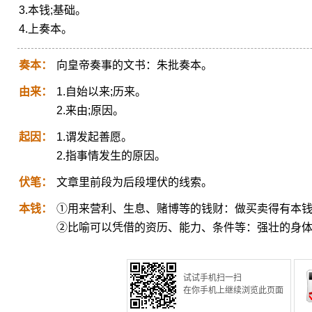
3.本钱;基础。
4.上奏本。
奏本：
向皇帝奏事的文书：朱批奏本。
由来：
1.自始以来;历来。
2.来由;原因。
起因：
1.谓发起善愿。
2.指事情发生的原因。
伏笔：
文章里前段为后段埋伏的线索。
本钱：
①用来营利、生息、赌博等的钱财：做买卖得有本
②比喻可以凭借的资历、能力、条件等：强壮的身
试试手机扫一扫
在你手机上继续浏览此页面