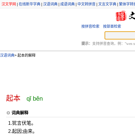
汉文学网
|
在线新华字典
|
汉语词典
|
成语词典
|
中文转拼音
|
文言文字典
|
繁体字转
按拼音检索
按部首检索
提示：
支持拼音查询，例：“wen xu
汉语词典
>
起本的解释
起本
qǐ běn
词典解释
1.犹言伏笔。
2.起因;由来。