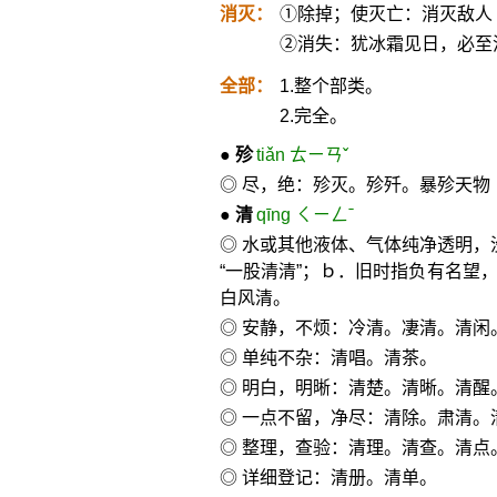
消灭：
①除掉；使灭亡：消灭敌人
②消失：犹冰霜见日，必至
全部：
1.整个部类。
2.完全。
●
殄
tiǎn ㄊㄧㄢˇ
◎ 尽，绝：殄灭。殄歼。暴殄天物
●
清
qīng ㄑㄧㄥˉ
◎ 水或其他液体、气体纯净透明，
“一股清清”；ｂ．旧时指负有名望
白风清。
◎ 安静，不烦：冷清。凄清。清闲
◎ 单纯不杂：清唱。清茶。
◎ 明白，明晰：清楚。清晰。清醒
◎ 一点不留，净尽：清除。肃清
◎ 整理，查验：清理。清查。清点
◎ 详细登记：清册。清单。