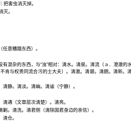
｜把害虫消灭掉。
消灭。
（任意糟蹋东西）。
没有混杂的东西，与“浊”相对：清水。清泉。清流（ａ．澄澈的
，不肯与权贵同流合污的士大夫）。清澈。清碧。清朗。清新。
。清静。清淡。清幽。清谧（宁静）。
。清通（文章层次清楚）。清亮。
。清剿。清洗。清君侧（清除国君身边的亲信）。
。清仓。