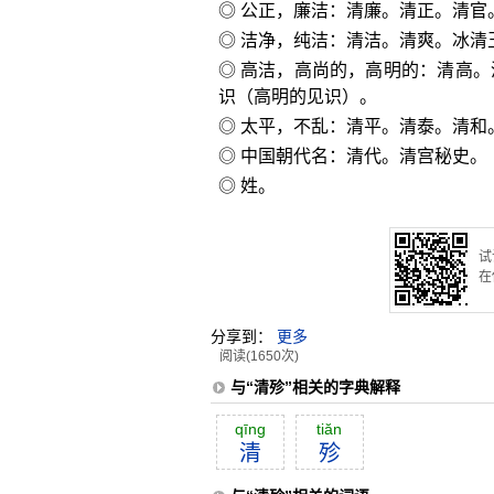
◎ 公正，廉洁：清廉。清正。清官
◎ 洁净，纯洁：清洁。清爽。冰清
◎ 高洁，高尚的，高明的：清高
识（高明的见识）。
◎ 太平，不乱：清平。清泰。清和
◎ 中国朝代名：清代。清宫秘史。
◎ 姓。
试
在
分享到：
更多
阅读(1650次)
与“清殄”相关的字典解释
qīng
tiăn
清
殄