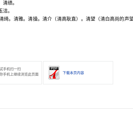
。清绩。
玉洁。
。清绮。清雅。清操。清介（清高耿直）。清望（清白高尚的声
。
试手机扫一扫
下载本页内容
你手机上继续浏览此页面