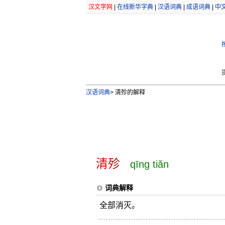
汉文学网
|
在线新华字典
|
汉语词典
|
成语词典
|
中
汉语词典
>
清殄的解释
清殄
qīng tiǎn
词典解释
全部消灭。