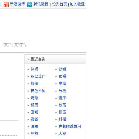
：
新浪微博
腾讯微博
|
设为首页
|
加入收藏
文?” ;“文?学”。
最近查询
热照
劫婚
积厚流广
眼福
蚁航
电麾
神色不惊
辰极
淹踬
游庠
机密
放荡
画知
柳笛
赏钱
科徭
晖晖
睁着眼跳黄河
鸷盩
大观