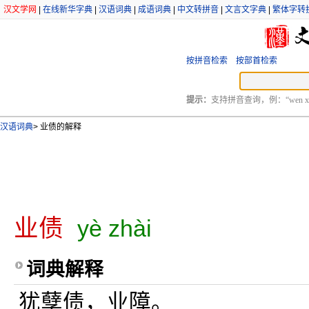
汉文学网
|
在线新华字典
|
汉语词典
|
成语词典
|
中文转拼音
|
文言文字典
|
繁体字转
按拼音检索
按部首检索
提示：
支持拼音查询，例：“wen xu
汉语词典
>
业债的解释
业债
yè zhài
词典解释
犹孽债，业障。