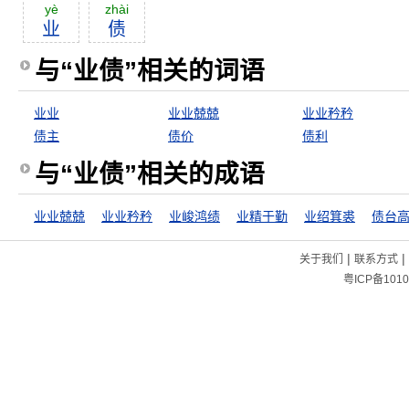
yè
zhài
业
债
与“业债”相关的词语
业业
业业兢兢
业业矜矜
债主
债价
债利
与“业债”相关的成语
业业兢兢
业业矜矜
业峻鸿绩
业精于勤
业绍箕裘
债台
|
|
关于我们
联系方式
粤ICP备1010