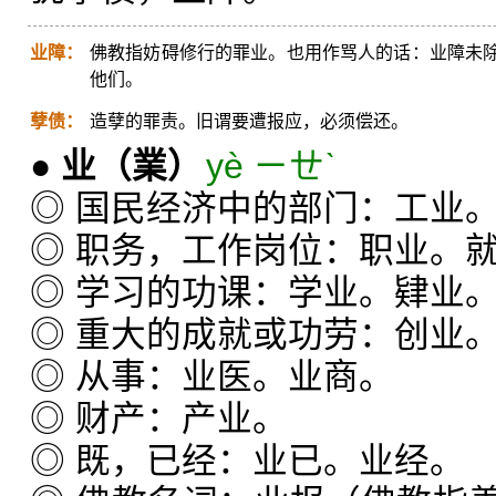
业障：
佛教指妨碍修行的罪业。也用作骂人的话：业障未
他们。
孽债：
造孽的罪责。旧谓要遭报应，必须偿还。
●
业
（業）
yè ㄧㄝˋ
◎ 国民经济中的部门：工业
◎ 职务，工作岗位：职业。
◎ 学习的功课：学业。肄业
◎ 重大的成就或功劳：创业
◎ 从事：业医。业商。
◎ 财产：产业。
◎ 既，已经：业已。业经。