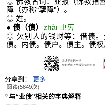
◎ 佛教名词：业报（佛教指
障（亦称“孽障”）。
◎ 姓。
●
债
（債）
zhài ㄓㄞˋ
◎ 欠别人的钱财等：借债
债。内债。债户。债主。债权
试试手机扫一扫
在你手机上继续浏览此页面
分享到：
更多
阅读(5649次)
与“业债”相关的字典解释