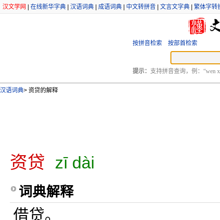
汉文学网
|
在线新华字典
|
汉语词典
|
成语词典
|
中文转拼音
|
文言文字典
|
繁体字转
按拼音检索
按部首检索
提示：
支持拼音查询，例：“wen xu
汉语词典
>
资贷的解释
资贷
zī dài
词典解释
借贷。