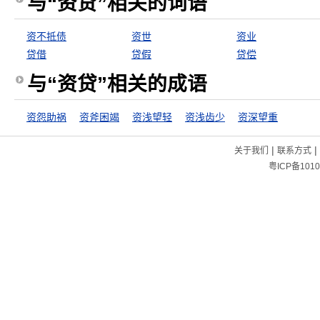
与“资贷”相关的词语
资不抵债
资世
资业
贷借
贷假
贷偿
与“资贷”相关的成语
资怨助祸
资斧困竭
资浅望轻
资浅齿少
资深望重
|
|
关于我们
联系方式
粤ICP备1010