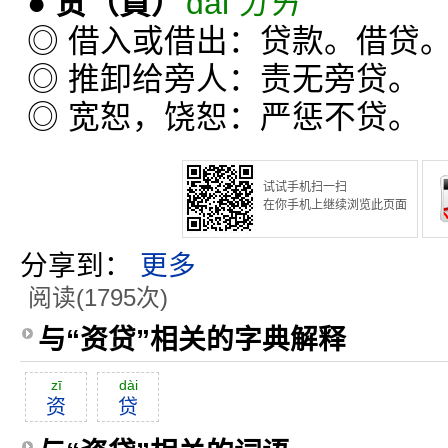
●
贷
（貸）
dài ㄉㄞˋ
◎ 借入或借出：贷款。借贷
◎ 推卸给旁人：责无旁贷。
◎ 宽恕，饶恕：严惩不贷。
试试手机扫一扫
在你手机上继续浏览此页面
分享到：
更多
阅读(1795次)
与“资贷”相关的字典解释
zī
dài
资
贷