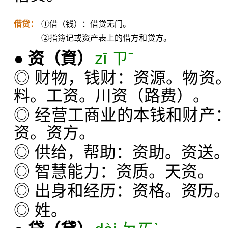
借贷：
①借（钱）：借贷无门。
②指簿记或资产表上的借方和贷方。
●
资
（資）
zī ㄗˉ
◎ 财物，钱财：资源。物资
料。工资。川资（路费）。
◎ 经营工商业的本钱和财产
资。资方。
◎ 供给，帮助：资助。资送
◎ 智慧能力：资质。天资。
◎ 出身和经历：资格。资历
◎ 姓。