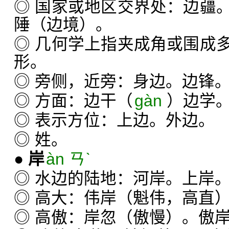
◎ 国家或地区交界处：边疆
陲（边境）。
◎ 几何学上指夹成角或围成
形。
◎ 旁侧，近旁：身边。边锋
◎ 方面：边干（
gàn
）边学
◎ 表示方位：上边。外边。
◎ 姓。
●
岸
àn ㄢˋ
◎ 水边的陆地：河岸。上岸
◎ 高大：伟岸（魁伟，高直
◎ 高傲：岸忽（傲慢）。傲