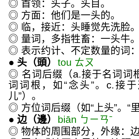
◎ 首领：头子。头目。
◎ 方面：他们是一头的。
◎ 临，接近：头睡觉先洗脸
◎ 量词，多指牲畜：一头牛
◎ 表示约计、不定数量的词
●
头
（頭）
tou ㄊㄡ
◎ 名词后缀（a.接于名词词根
词词根，如“念头”。c.接
儿”）。
◎ 方位词后缀（如“上头”。“里
●
边
（邊）
biān ㄅㄧㄢˉ
◎ 物体的周围部分，外缘：