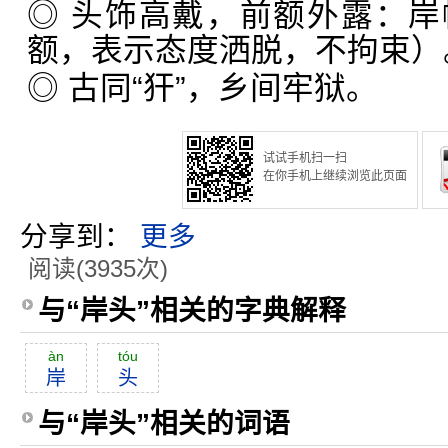
◎ 头饰高戴，前额外露：
额，表示态度洒脱，不拘束）
◎ 古同“犴”，乡间牢狱。
试试手机扫一扫
在你手机上继续浏览此页面
分享到：
更多
阅读(3935次)
与“岸头”相关的字典解释
àn
tóu
岸
头
与“岸头”相关的词语