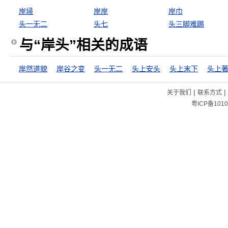
岸埽
岸岸
岸巾
头一无二
头七
头三脚难踢
与“岸头”相关的成语
岸然道貌
岸谷之变
头一无二
头上安头
头上末下
头上
|
|
关于我们
联系方式
粤ICP备1010