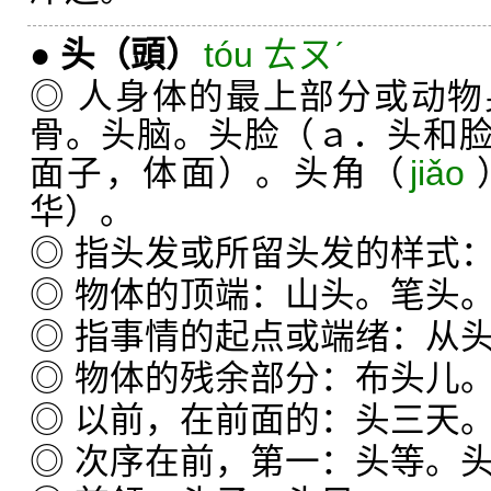
●
头
（頭）
tóu ㄊㄡˊ
◎ 人身体的最上部分或动
骨。头脑。头脸（ａ．头和
面子，体面）。头角（
jiǎo
华）。
◎ 指头发或所留头发的样式
◎ 物体的顶端：山头。笔头
◎ 指事情的起点或端绪：从
◎ 物体的残余部分：布头儿
◎ 以前，在前面的：头三天
◎ 次序在前，第一：头等。