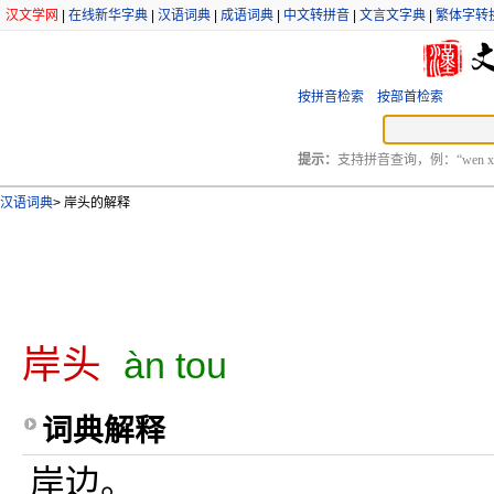
汉文学网
|
在线新华字典
|
汉语词典
|
成语词典
|
中文转拼音
|
文言文字典
|
繁体字转
按拼音检索
按部首检索
提示：
支持拼音查询，例：“wen xu
汉语词典
>
岸头的解释
岸头
àn tou
词典解释
岸边。