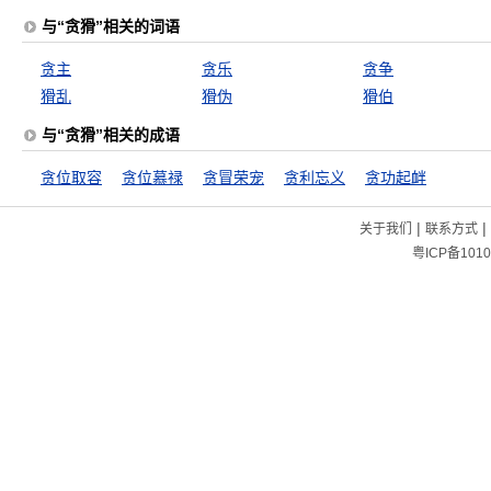
与“贪猾”相关的词语
贪主
贪乐
贪争
猾乱
猾伪
猾伯
与“贪猾”相关的成语
贪位取容
贪位慕禄
贪冒荣宠
贪利忘义
贪功起衅
|
|
关于我们
联系方式
粤ICP备1010