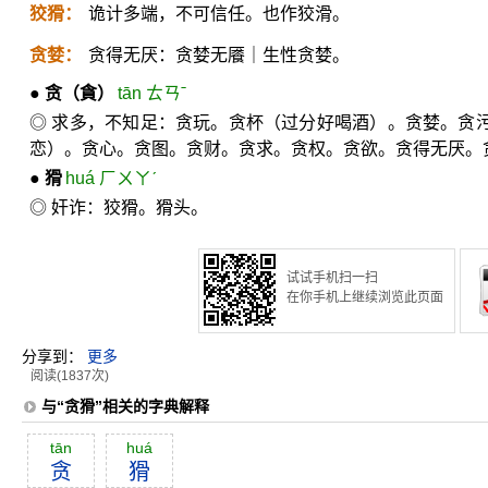
狡猾：
诡计多端，不可信任。也作狡滑。
贪婪：
贪得无厌：贪婪无餍｜生性贪婪。
●
贪
（貪）
tān ㄊㄢˉ
◎ 求多，不知足：贪玩。贪杯（过分好喝酒）。贪婪。贪
恋）。贪心。贪图。贪财。贪求。贪权。贪欲。贪得无厌。
●
猾
huá ㄏㄨㄚˊ
◎ 奸诈：狡猾。猾头。
试试手机扫一扫
在你手机上继续浏览此页面
分享到：
更多
阅读(1837次)
与“贪猾”相关的字典解释
tān
huá
贪
猾