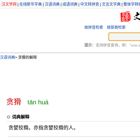
汉文学网
|
在线新华字典
|
汉语词典
|
成语词典
|
中文转拼音
|
文言文字典
|
繁体字转
按拼音检索
按部首检索
提示：
支持拼音查询，例：“wen xu
汉语词典
>
贪猾的解释
贪猾
tān huá
词典解释
贪婪狡猾。亦指贪婪狡猾的人。