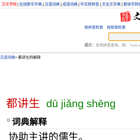
汉文学网
|
在线新华字典
|
汉语词典
|
成语词典
|
中文转拼音
|
文言文字典
|
繁体字转
按拼音检索
按部首检索
提示：
支持拼音查询，例：“wen xu
汉语词典
>
都讲生的解释
都讲生
dū jiǎng shēng
词典解释
协助主讲的儒生。