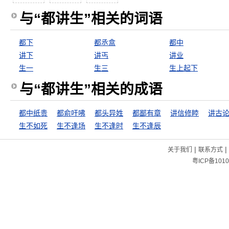
与“都讲生”相关的词语
都下
都丞盒
都中
讲下
讲丐
讲业
生一
生三
生上起下
与“都讲生”相关的成语
都中纸贵
都俞吁咈
都头异姓
都鄙有章
讲信修睦
讲古
生不如死
生不逢场
生不逢时
生不逢辰
|
|
关于我们
联系方式
粤ICP备1010