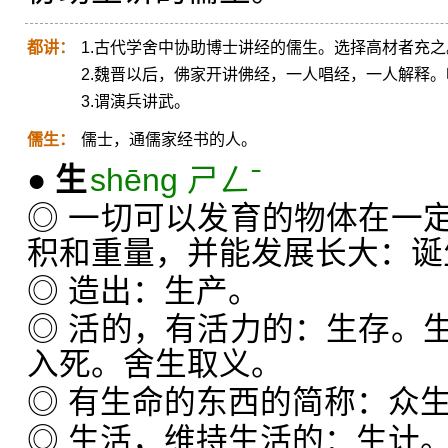
都讲：
1.古代学舍中协助博士讲经的儒生。选择高材者充之
2.魏晋以后，佛家开讲佛经，一人唱经，一人解释
3.谓演兵讲武。
儒生：
儒士，通儒家经书的人。
●
生
shēng ㄕㄥˉ
◎ 一切可以发育的物体在一
积和重量，并能发展长大：诞
◎ 造出：生产。
◎ 活的，有活力的：生存。
入死。舍生取义。
◎ 有生命的东西的简称：众
◎ 生活，维持生活的：生计