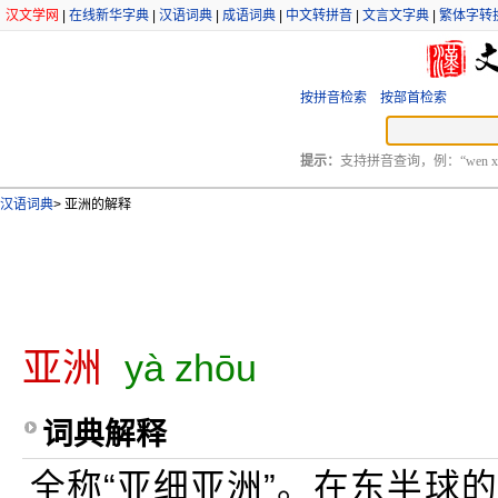
汉文学网
|
在线新华字典
|
汉语词典
|
成语词典
|
中文转拼音
|
文言文字典
|
繁体字转
按拼音检索
按部首检索
提示：
支持拼音查询，例：“wen xu
汉语词典
>
亚洲的解释
亚洲
yà zhōu
词典解释
全称“亚细亚洲”。在东半球