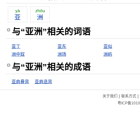
yà
zhōu
亚
洲
与“亚洲”相关的词语
亚丁
亚东
亚似
洲中奴
洲场
洲屿
与“亚洲”相关的成语
亚肩叠背
亚肩迭背
|
|
关于我们
联系方式
粤ICP备1010