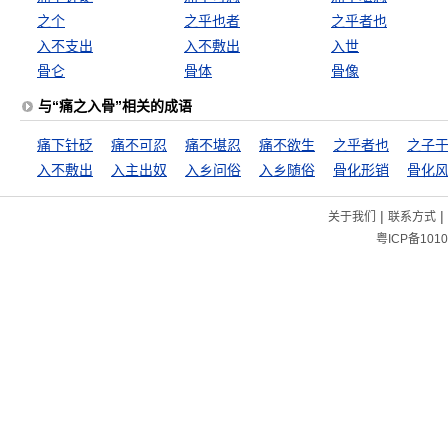
之个
之乎也者
之乎者也
入不支出
入不敷出
入世
骨仑
骨体
骨像
与“痛之入骨”相关的成语
痛下针砭
痛不可忍
痛不堪忍
痛不欲生
之乎者也
之子
入不敷出
入主出奴
入乡问俗
入乡随俗
骨化形销
骨化
|
|
关于我们
联系方式
粤ICP备1010