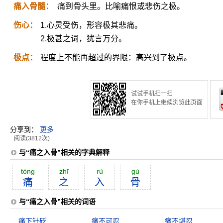
痛入骨髓：
痛到骨头里。比喻痛恨或悲伤之极。
伤心：
1.心灵受伤，形容极其悲痛。
2.极甚之词，犹言万分。
极点：
程度上不能再超过的界限：高兴到了极点。
试试手机扫一扫
在你手机上继续浏览此页面
分享到：
更多
阅读(3812次)
与“痛之入骨”相关的字典解释
tòng
zhī
rù
gú
痛
之
入
骨
与“痛之入骨”相关的词语
痛下针砭
痛不可忍
痛不堪忍