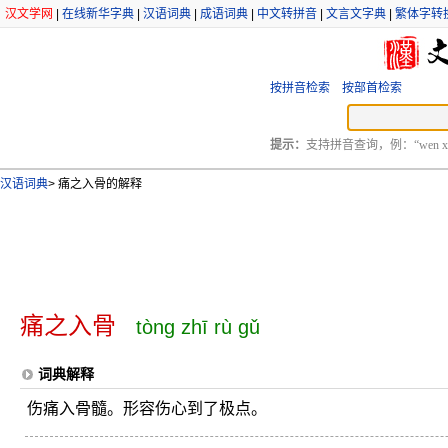
汉文学网
|
在线新华字典
|
汉语词典
|
成语词典
|
中文转拼音
|
文言文字典
|
繁体字转
按拼音检索
按部首检索
提示：
支持拼音查询，例：“wen xu
汉语词典
>
痛之入骨的解释
痛之入骨
tòng zhī rù gǔ
词典解释
伤痛入骨髓。形容伤心到了极点。