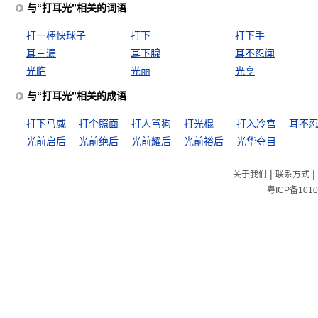
与“打耳光”相关的词语
打一棒快球子
打下
打下手
耳三漏
耳下腺
耳不忍闻
光临
光丽
光亨
与“打耳光”相关的成语
打下马威
打个照面
打人骂狗
打光棍
打入冷宫
耳不
光前启后
光前绝后
光前耀后
光前裕后
光华夺目
|
|
关于我们
联系方式
粤ICP备1010