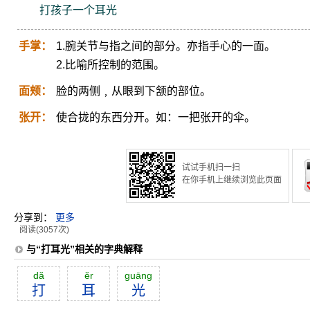
打孩子一个耳光
手掌：
1.腕关节与指之间的部分。亦指手心的一面。
2.比喻所控制的范围。
面颊：
脸的两侧﹐从眼到下颔的部位。
张开：
使合拢的东西分开。如：一把张开的伞。
试试手机扫一扫
在你手机上继续浏览此页面
分享到：
更多
阅读(3057次)
与“打耳光”相关的字典解释
dă
ĕr
guāng
打
耳
光