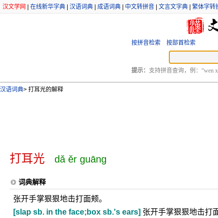
汉文学网
|
在线新华字典
|
汉语词典
|
成语词典
|
中文转拼音
|
文言文字典
|
繁体字转
按拼音检索
按部首检索
提示：
支持拼音查询，例：“wen xu
汉语词典
>
打耳光的解释
打耳光
dǎ ěr guāng
词典解释
张开手掌狠狠地击打面颊。
[slap sb. in the face;box sb.'s ears]
张开手掌狠狠地击打