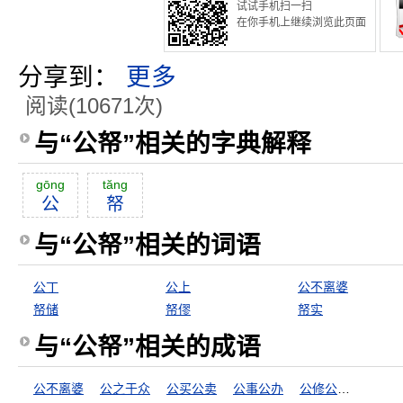
试试手机扫一扫
在你手机上继续浏览此页面
分享到：
更多
阅读(10671次)
与“公帑”相关的字典解释
gōng
tăng
公
帑
与“公帑”相关的词语
公丁
公上
公不离婆
帑储
帑僇
帑实
与“公帑”相关的成语
公不离婆
公之于众
公买公卖
公事公办
公修公德，婆修婆德