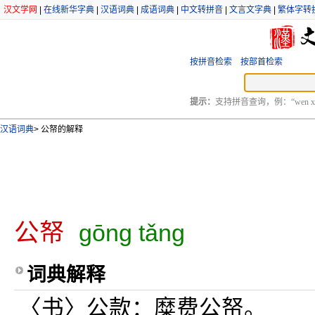
汉文学网
|
在线新华字典
|
汉语词典
|
成语词典
|
中文转拼音
|
文言文字典
|
繁体字转
按拼音检索
按部首检索
提示：
支持拼音查询，例：“wen xu
汉语词典
>
公帑的解释
公帑
gōng tǎng
词典解释
〈书〉公款：糜费公帑。