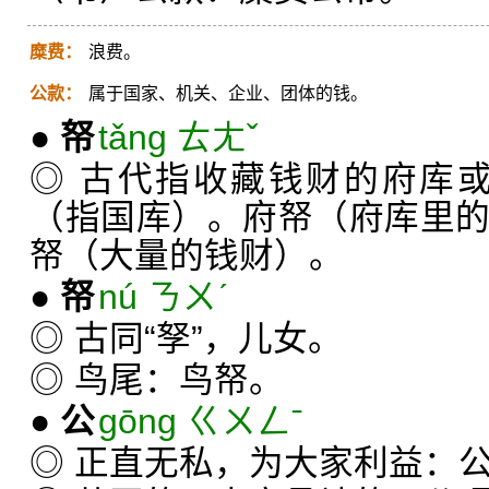
糜费：
浪费。
公款：
属于国家、机关、企业、团体的钱。
●
帑
tǎng ㄊㄤˇ
◎ 古代指收藏钱财的府库
（指国库）。府帑（府库里
帑（大量的钱财）。
●
帑
nú ㄋㄨˊ
◎ 古同“孥”，儿女。
◎ 鸟尾：鸟帑。
●
公
gōng ㄍㄨㄥˉ
◎ 正直无私，为大家利益：