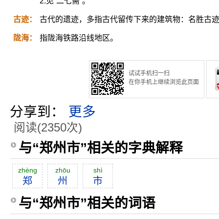
2.见“二七斋”。
古迹：
古代的遗迹，多指古代留传下来的建筑物：名胜古
陇海：
指陇海铁路沿线地区。
试试手机扫一扫
在你手机上继续浏览此页面
分享到：
更多
阅读(2350次)
与“郑州市”相关的字典解释
zhèng
zhōu
shì
郑
州
市
与“郑州市”相关的词语