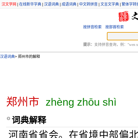
汉文学网
|
在线新华字典
|
汉语词典
|
成语词典
|
中文转拼音
|
文言文字典
|
繁体字转
按拼音检索
按部首检索
提示：
支持拼音查询，例：“wen xu
汉语词典
>
郑州市的解释
郑州市
zhèng zhōu shì
词典解释
河南省省会。在省境中部偏