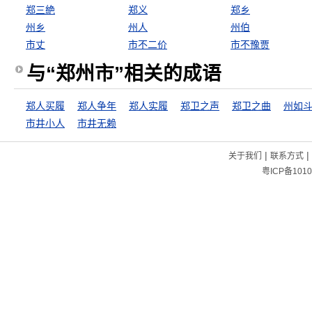
郑三絶
郑义
郑乡
州乡
州人
州伯
市丈
市不二价
市不豫贾
与“郑州市”相关的成语
郑人买履
郑人争年
郑人实履
郑卫之声
郑卫之曲
州如
市井小人
市井无赖
|
|
关于我们
联系方式
粤ICP备1010