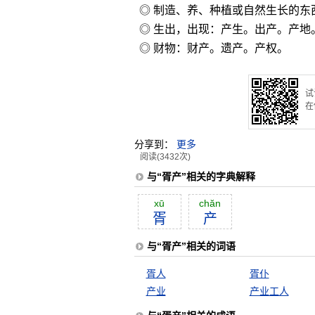
◎ 制造、养、种植或自然生长的东
◎ 生出，出现：产生。出产。产地
◎ 财物：财产。遗产。产权。
试
在
分享到：
更多
阅读(3432次)
与“胥产”相关的字典解释
xū
chăn
胥
产
与“胥产”相关的词语
胥人
胥仆
产业
产业工人