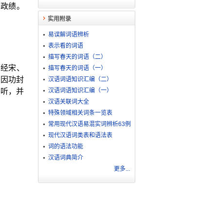
有政绩。
实用附录
易误解词语辨析
表示看的词语
描写春天的词语（二）
历经宋、
描写春天的词语（一）
，因功封
汉语词语知识汇编（二）
不听，并
汉语词语知识汇编（一）
汉语关联词大全
特殊领域相关词条一览表
常用现代汉语易混实词辨析63例
现代汉语词类表和语法表
词的语法功能
汉语词典简介
更多...