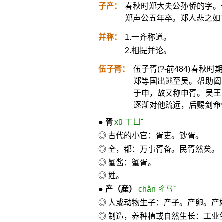
子产：
春秋时郑大夫公孙侨的字。
郑声公五年卒。郑人悲之如
并称：
1.一齐称道。
2.相提并论。
伍子胥：
伍子胥(?-前484)春
郑等国出逃至吴。帮助阖
于申，故又称申胥。吴王
逐渐对他疏远，后赐剑命
●
胥
xū ㄒㄩˉ
◎ 古代的小官：胥吏。钞胥。
◎ 全，都：万事胥备。民胥然矣。
◎ 蟹酱：蟹胥。
◎ 姓。
●
产
（産）
chǎn ㄔㄢˇ
◎ 人或动物生子：产子。产卵。产
◎ 制造，养种植或自然生长：工业