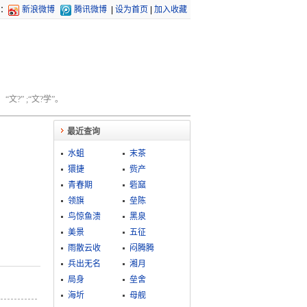
：
新浪微博
腾讯微博
|
设为首页
|
加入收藏
文?” ;“文?学”。
最近查询
水蛆
末茶
獧捷
赀产
青春期
砦窳
领旗
垒陈
鸟惊鱼溃
黑泉
美景
五征
雨散云收
闷腾腾
兵出无名
湘月
局身
垒舍
海圻
母舰