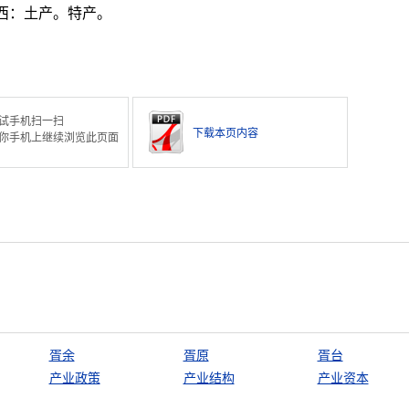
西：土产。特产。
。
试手机扫一扫
下载本页内容
你手机上继续浏览此页面
胥余
胥原
胥台
产业政策
产业结构
产业资本