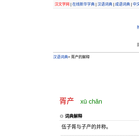
汉文学网
|
在线新华字典
|
汉语词典
|
成语词典
|
中
汉语词典
>
胥产的解释
胥产
xū chǎn
词典解释
伍子胥与子产的并称。