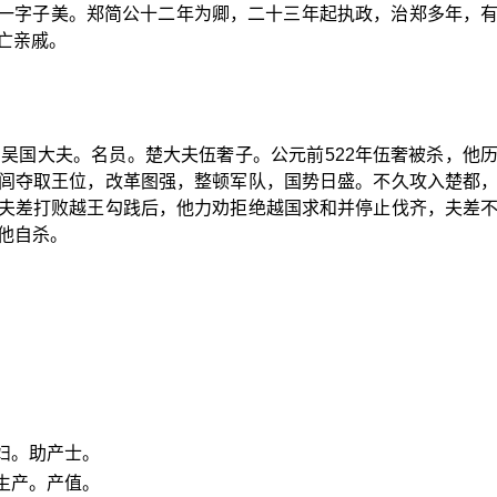
一字子美。郑简公十二年为卿，二十三年起执政，治郑多年，
亡亲戚。
秋时期吴国大夫。名员。楚大夫伍奢子。公元前522年伍奢被杀，他
闾夺取王位，改革图强，整顿军队，国势日盛。不久攻入楚都
夫差打败越王勾践后，他力劝拒绝越国求和并停止伐齐，夫差
他自杀。
妇。助产士。
生产。产值。