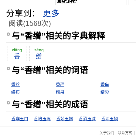
分享到：
更多
阅读(1568次)
与“香缯”相关的字典解释
xiāng
zēng
香
缯
与“香缯”相关的词语
香丝
香严
香串
缯布
缯帛
缯彩
与“香缯”相关的成语
香喉玉口
香培玉琢
香娇玉嫩
香消玉减
香消玉损
|
|
关于我们
联系方式