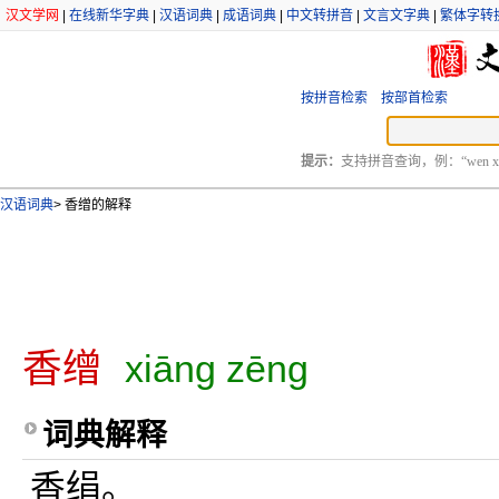
汉文学网
|
在线新华字典
|
汉语词典
|
成语词典
|
中文转拼音
|
文言文字典
|
繁体字转
按拼音检索
按部首检索
提示：
支持拼音查询，例：“wen xu
汉语词典
>
香缯的解释
香缯
xiāng zēng
词典解释
香绢。