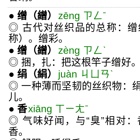
●
缯
（繒）
zēng ㄗㄥˉ
◎ 古代对丝织品的总称：
称）。缯彩。
●
缯
（繒）
zèng ㄗㄥˋ
◎ 捆，扎：把这根竿子缯好
●
绢
（絹）
juàn ㄐㄩㄢˋ
◎ 一种薄而坚韧的丝织物：
儿。
●
香
xiāng ㄒㄧㄤˉ
◎ 气味好闻，与“臭”相对
香。