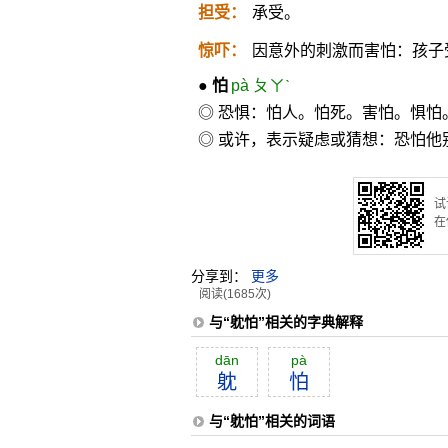
担受：
承受。
惊吓：
因意外的刺激而害怕：孩子
●
怕
pà ㄆㄚˋ
◎ 恐惧：怕人。怕死。害怕。惧怕
◎ 或许，表示疑虑或猜想：恐怕他
试
在
分享到：
更多
阅读(1685次)
与“躭怕”相关的字典解释
dān
pà
躭
怕
与“躭怕”相关的词语