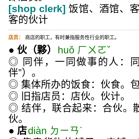
[shop clerk]
饭馆、酒馆、客
客的伙计
店员：
商店的职工，有时兼指服务性行业的职工。
●
伙
（夥）
huǒ ㄏㄨㄛˇ
◎ 同伴，一同做事的人：
伴”）。
◎ 集体所办的饭食：伙食。
◎ 旧指店员：店伙。伙计。
◎ 结伴，联合起来：合伙。
伙。
●
店
diàn ㄉㄧㄢˋ