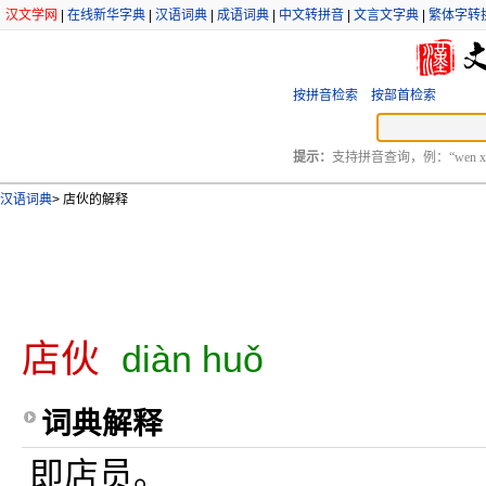
汉文学网
|
在线新华字典
|
汉语词典
|
成语词典
|
中文转拼音
|
文言文字典
|
繁体字转
按拼音检索
按部首检索
提示：
支持拼音查询，例：“wen xu
汉语词典
>
店伙的解释
店伙
diàn huǒ
词典解释
即店员。