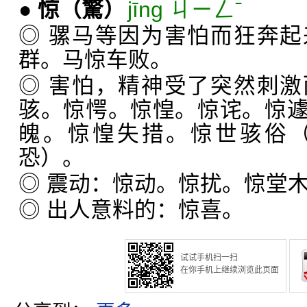
●
惊
（驚）
jīng ㄐㄧㄥˉ
◎ 骡马等因为害怕而狂奔
群。马惊车败。
◎ 害怕，精神受了突然刺
骇。惊愕。惊惶。惊诧。惊
魄。惊惶失措。惊世骇俗
恐）。
◎ 震动：惊动。惊扰。惊堂
◎ 出人意料的：惊喜。
试试手机扫一扫
在你手机上继续浏览此页面