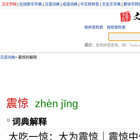
汉文学网
|
在线新华字典
|
汉语词典
|
成语词典
|
中文转拼音
|
文言文字典
|
繁体字转
按拼音检索
按部首检索
提示：
支持拼音查询，例：“wen xu
汉语词典
>
震惊的解释
震惊
zhèn jīng
词典解释
大吃一惊：大为震惊｜震惊中