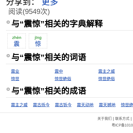
分享到：
更多
阅读(9549次)
与“震惊”相关的字典解释
zhèn
jīng
震
惊
与“震惊”相关的词语
震业
震中
震主之威
惊世
惊世絶俗
惊世绝俗
与“震惊”相关的成语
震主之威
震古烁今
震古铄今
震天动地
震天撼地
惊世
|
|
关于我们
联系方式
粤ICP备1010