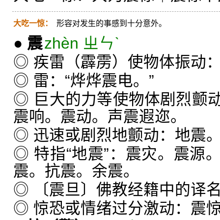
大吃一惊：
形容对发生的事感到十分意外。
●
震
zhèn ㄓㄣˋ
◎ 疾雷（霹雳）使物体振动：
◎ 雷：“烨烨震电。”
◎ 巨大的力等使物体剧烈颤
震响。震动。声震遐迩。
◎ 迅速或剧烈地颤动：地震
◎ 特指“地震”：震灾。震源
震。抗震。余震。
◎ 〔震旦〕佛教经籍中的译
◎ 惊恐或情绪过分激动：震