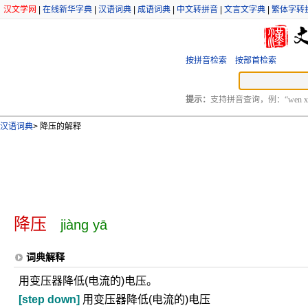
汉文学网
|
在线新华字典
|
汉语词典
|
成语词典
|
中文转拼音
|
文言文字典
|
繁体字转
按拼音检索
按部首检索
提示：
支持拼音查询，例：“wen xu
汉语词典
>
降压的解释
降压
jiàng yā
词典解释
用变压器降低(电流的)电压。
[step down]
用变压器降低(电流的)电压