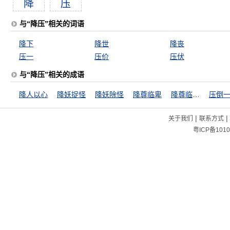
降
压
与“降压”相关的词语
降下
降世
降丧
压一
压价
压伏
与“降压”相关的成语
降人以心
降妖捉怪
降妖除怪
降尊临卑
降尊临卑，屈高就下
压倒
|
|
关于我们
联系方式
粤ICP备1010