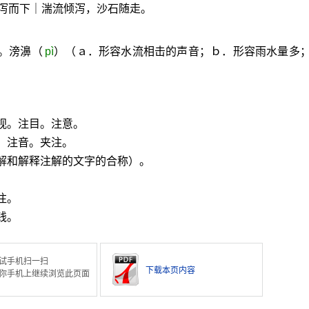
泻而下｜湍流倾泻，沙石随走。
。滂濞（
pì
）（ａ．形容水流相击的声音；ｂ．形容雨水量多
。
视。注目。注意。
。注音。夹注。
解和解释注解的文字的合称）。
注。
钱。
试手机扫一扫
下载本页内容
你手机上继续浏览此页面