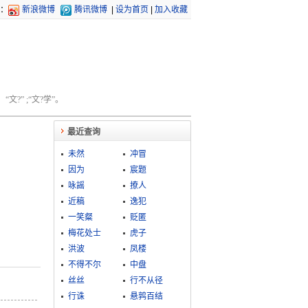
：
新浪微博
腾讯微博
|
设为首页
|
加入收藏
文?” ;“文?学”。
最近查询
未然
冲冒
因为
宸题
咏謡
撩人
近稿
逸犯
一笑粲
贬匿
梅花处士
虎子
洪波
凤楼
不得不尔
中盘
丝丝
行不从径
行诛
悬鹑百结