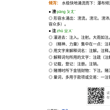
倾泻：
水极快地涌流而下：瀑布倾
●
滂
pāng ㄆㄤˉ
◎ 形容水涌出：滂流。滂沱。滂沛
容众多）。
●
注
zhù ㄓㄨˋ
◎ 灌进去：注入。注射。大雨如注
◎ （精神、力量）集中在一点：注
◎ 用文字来解释词名：注解。注释
◎ 解释词句所用的文字：注疏（注
◎ 记载，登记：注册。注销。
◎ 赌博时所下金钱财物：下注。赌
◎ 量词，多用于款项或交易：一注
试
在