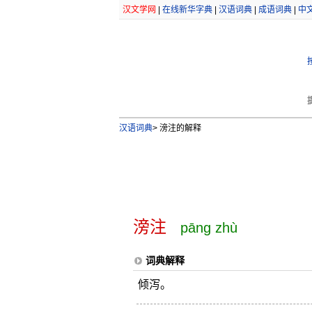
汉文学网
|
在线新华字典
|
汉语词典
|
成语词典
|
中
汉语词典
>
滂注的解释
滂注
pāng zhù
词典解释
倾泻。