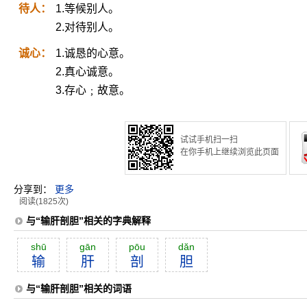
待人：
1.等候别人。
2.对待别人。
诚心：
1.诚恳的心意。
2.真心诚意。
3.存心﹔故意。
试试手机扫一扫
在你手机上继续浏览此页面
分享到：
更多
阅读(1825次)
与“输肝剖胆”相关的字典解释
shū
gān
pōu
dăn
输
肝
剖
胆
与“输肝剖胆”相关的词语