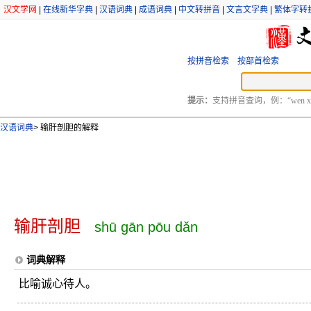
汉文学网
|
在线新华字典
|
汉语词典
|
成语词典
|
中文转拼音
|
文言文字典
|
繁体字转
按拼音检索
按部首检索
提示：
支持拼音查询，例：“wen xu
汉语词典
>
输肝剖胆的解释
输肝剖胆
shū gān pōu dǎn
词典解释
比喻诚心待人。