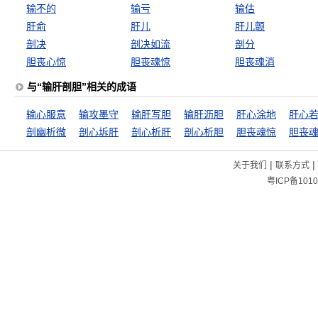
输不的
输亏
输估
肝俞
肝儿
肝儿颤
剖决
剖决如流
剖分
胆丧心惊
胆丧魂惊
胆丧魂消
与“输肝剖胆”相关的成语
输心服意
输攻墨守
输肝写胆
输肝沥胆
肝心涂地
肝心
剖幽析微
剖心坼肝
剖心析肝
剖心析胆
胆丧魂惊
胆丧
|
|
关于我们
联系方式
粤ICP备1010