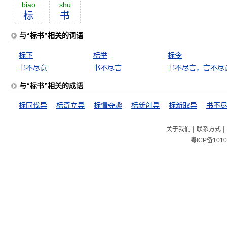
biāo
shū
标
书
与“标书”相关的词语
标下
标举
标令
书不尽意
书不尽言
书不尽言，言不尽
与“标书”相关的成语
标同伐异
标奇立异
标情夺趣
标新创异
标新取异
书不
|
|
关于我们
联系方式
粤ICP备1010