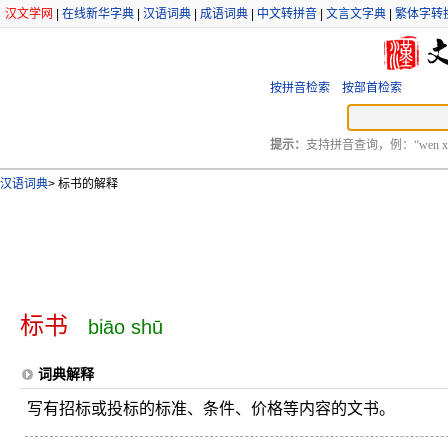
汉文学网
|
在线新华字典
|
汉语词典
|
成语词典
|
中文转拼音
|
文言文字典
|
繁体字转
按拼音检索
按部首检索
提示：
支持拼音查询，例：“wen xu
汉语词典
>
标书的解释
标书
biāo shū
词典解释
写有招标或投标的标准、条件、价格等内容的文书。