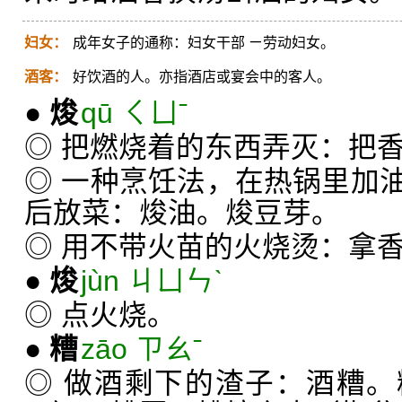
妇女：
成年女子的通称：妇女干部 ㄧ劳动妇女。
酒客：
好饮酒的人。亦指酒店或宴会中的客人。
●
焌
qū ㄑㄩˉ
◎ 把燃烧着的东西弄灭：把
◎ 一种烹饪法，在热锅里加
后放菜：焌油。焌豆芽。
◎ 用不带火苗的火烧烫：拿
●
焌
jùn ㄐㄩㄣˋ
◎ 点火烧。
●
糟
zāo ㄗㄠˉ
◎ 做酒剩下的渣子：酒糟